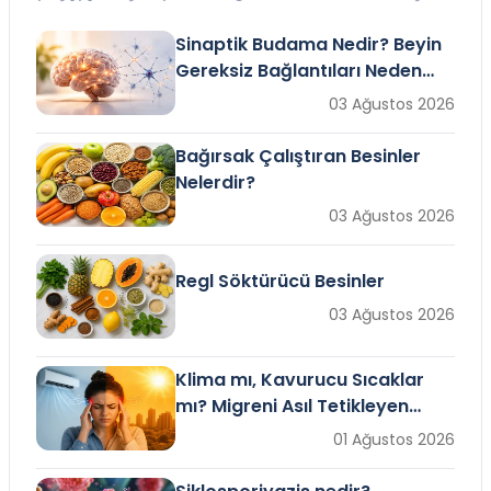
görülebilir.
zamanlı olarak değerlendirilmesi, kıyafet ve
yatak takımlarının uygun koşullarda
Sinaptik Budama Nedir? Beyin
temizlenmesi ve yeniden bulaşmanın önlenmesi
Gereksiz Bağlantıları Neden
gerekir. Eksik ya da hatalı uygulamalar,
Siler?
03 Ağustos 2026
hastalığın haftalarca veya aylarca devam ettiği
düşüncesine neden olabilir.
Bağırsak Çalıştıran Besinler
Nelerdir?
03 Ağustos 2026
Regl Söktürücü Besinler
03 Ağustos 2026
Klima mı, Kavurucu Sıcaklar
mı? Migreni Asıl Tetikleyen
Hangisi?
01 Ağustos 2026