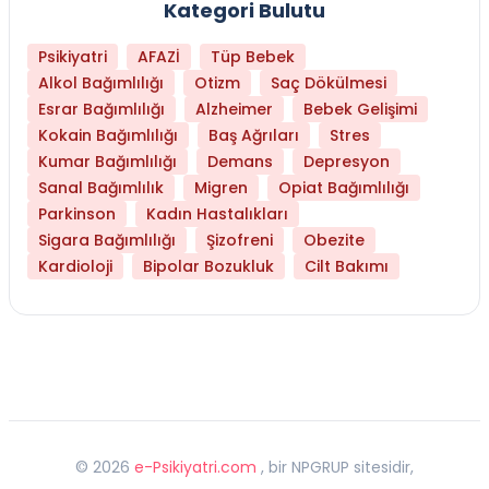
Kategori Bulutu
Psikiyatri
AFAZİ
Tüp Bebek
Alkol Bağımlılığı
Otizm
Saç Dökülmesi
Esrar Bağımlılığı
Alzheimer
Bebek Gelişimi
Kokain Bağımlılığı
Baş Ağrıları
Stres
Kumar Bağımlılığı
Demans
Depresyon
Sanal Bağımlılık
Migren
Opiat Bağımlılığı
Parkinson
Kadın Hastalıkları
Sigara Bağımlılığı
Şizofreni
Obezite
Kardioloji
Bipolar Bozukluk
Cilt Bakımı
©
2026
e-Psikiyatri.com
, bir NPGRUP sitesidir,