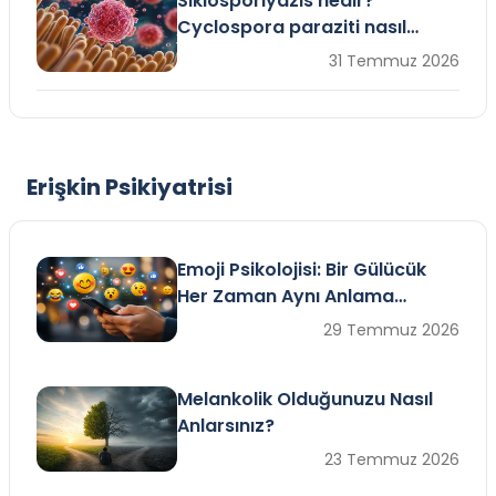
Siklosporiyazis nedir?
Cyclospora paraziti nasıl
bulaşır, belirtileri nelerdir?
31 Temmuz 2026
Erişkin Psikiyatrisi
Emoji Psikolojisi: Bir Gülücük
Her Zaman Aynı Anlama
Gelmiyor
29 Temmuz 2026
Melankolik Olduğunuzu Nasıl
Anlarsınız?
23 Temmuz 2026