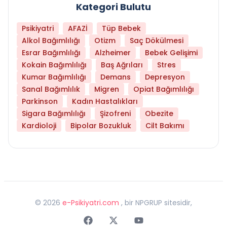
Kategori Bulutu
Psikiyatri
AFAZİ
Tüp Bebek
Alkol Bağımlılığı
Otizm
Saç Dökülmesi
Esrar Bağımlılığı
Alzheimer
Bebek Gelişimi
Kokain Bağımlılığı
Baş Ağrıları
Stres
Kumar Bağımlılığı
Demans
Depresyon
Sanal Bağımlılık
Migren
Opiat Bağımlılığı
Parkinson
Kadın Hastalıkları
Sigara Bağımlılığı
Şizofreni
Obezite
Kardioloji
Bipolar Bozukluk
Cilt Bakımı
©
2026
e-Psikiyatri.com
, bir NPGRUP sitesidir,