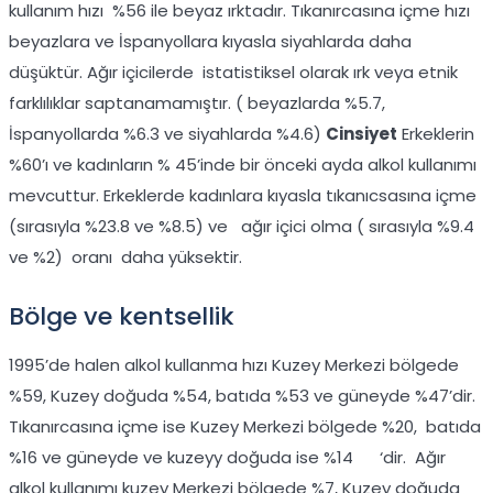
kullanım hızı %56 ile beyaz ırktadır. Tıkanırcasına içme hızı
beyazlara ve İspanyollara kıyasla siyahlarda daha
düşüktür. Ağır içicilerde istatistiksel olarak ırk veya etnik
farklılıklar saptanamamıştır. ( beyazlarda %5.7,
İspanyollarda %6.3 ve siyahlarda %4.6)
Cinsiyet
Erkeklerin
%60’ı ve kadınların % 45’inde bir önceki ayda alkol kullanımı
mevcuttur. Erkeklerde kadınlara kıyasla tıkanıcsasına içme
(sırasıyla %23.8 ve %8.5) ve ağır içici olma ( sırasıyla %9.4
ve %2) oranı daha yüksektir.
Bölge ve kentsellik
1995’de halen alkol kullanma hızı Kuzey Merkezi bölgede
%59, Kuzey doğuda %54, batıda %53 ve güneyde %47’dir.
Tıkanırcasına içme ise Kuzey Merkezi bölgede %20, batıda
%16 ve güneyde ve kuzeyy doğuda ise %14 ‘dir. Ağır
alkol kullanımı kuzey Merkezi bölgede %7, Kuzey doğuda