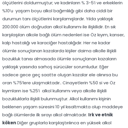
ölçütlerini doldurmuştur; ve kadınların % 3-5’i ve erkeklerin
%10’u yaşam boyu alkol bağımlılığı gibi daha ciddi bir
durumun tanı ölçütlerini karşılamışlardır. Yılda yaklaşık
200.000 ölüm doğrudan alkol kullanımı ile ilişkilidir. En sık
karşılaşılan alkole bağlı ölüm nedenleri ise Öz kıyım, kanser,
kalp hastalığı ve karaciğer hastalığıdır. Her ne kadar
ölümle sonuçlanan kazalarda kişiler daima alkolle ilişkili
bozukluk tanısı almasada ölümle sonuçlanan kazaların
yaklaşık yaısında sarhoş sürücüler sorumludur. Eğer
sadece gece geç saatte oluşan kazalar ele alınırsa bu
oran %75‘lere ulaşmaktadır.. Cinayetlerin %50 si ve Öz
kıyımların ise %25’i alkol kullanımı veya alkolle ilişkili
bozukluklarla ilişkili bulunmuştur. Alkol kullanımı kişinin
beklenen yaşam süresini 10 yıl kısaltmakta olup maddeye
bağlı ölümlerde ilk sırayı alkol almaktadır.
Irk ve etnik
köken
Diğer gruplarla karşılaştırılınca en yüksek alkol