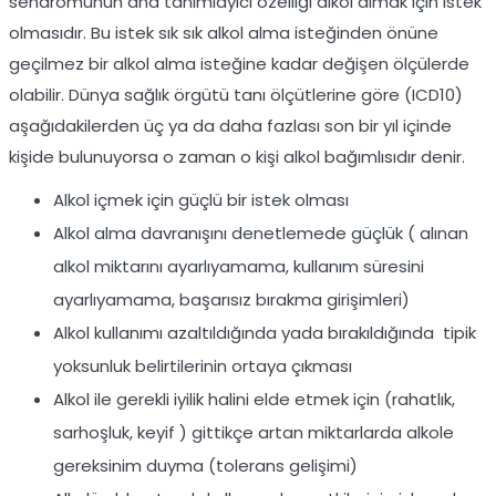
sendromunun ana tanımlayıcı özelliği alkol almak için istek
olmasıdır. Bu istek sık sık alkol alma isteğinden önüne
geçilmez bir alkol alma isteğine kadar değişen ölçülerde
olabilir. Dünya sağlık örgütü tanı ölçütlerine göre (ICD10)
aşağıdakilerden üç ya da daha fazlası son bir yıl içinde
kişide bulunuyorsa o zaman o kişi alkol bağımlısıdır denir.
Alkol içmek için güçlü bir istek olması
Alkol alma davranışını denetlemede güçlük ( alınan
alkol miktarını ayarlıyamama, kullanım süresini
ayarlıyamama, başarısız bırakma girişimleri)
Alkol kullanımı azaltıldığında yada bırakıldığında tipik
yoksunluk belirtilerinin ortaya çıkması
Alkol ile gerekli iyilik halini elde etmek için (rahatlık,
sarhoşluk, keyif ) gittikçe artan miktarlarda alkole
gereksinim duyma (tolerans gelişimi)