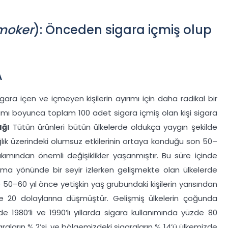
moker
): Önceden sigara içmiş olup
A
ara içen ve içmeyen kişilerin ayırımı için daha radikal bir
ı boyunca toplam 100 adet sigara içmiş olan kişi sigara
ığı
Tütün ürünleri bütün ülkelerde oldukça yaygın şekilde
sağlık üzerindeki olumsuz etkilerinin ortaya konduğu son 50–
bakımından önemli değişiklikler yaşanmıştır. Bu süre içinde
alma yönünde bir seyir izlerken gelişmekte olan ülkelerde
 50–60 yıl önce yetişkin yaş grubundaki kişilerin yarısından
 20 dolaylarına düşmüştür. Gelişmiş ülkelerin çoğunda
de 1980’li ve 1990’lı yıllarda sigara kullanımında yüzde 80
raların % 2’si, ve bölgemizdeki sigaraların % 14’ü ülkemizde