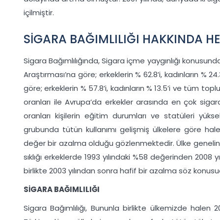
içilmiştir.
SİGARA BAĞIMLILIĞI HAKKINDA HE
Sigara Bağımlılığında, Sigara içme yaygınlığı konusunda 
Araştırması’na göre; erkeklerin % 62.8’i, kadınların % 
göre; erkeklerin % 57.8’i, kadınların % 13.5’i ve tüm top
oranları ile Avrupa’da erkekler arasında en çok sigara 
oranları kişilerin eğitim durumları ve statüleri yük
grubunda tütün kullanımı gelişmiş ülkelere göre halen
değer bir azalma olduğu gözlenmektedir. Ülke genelini 
sıklığı erkeklerde 1993 yılındaki %58 değerinden 2008
birlikte 2003 yılından sonra hafif bir azalma söz konus
SİGARA BAĞIMLILIĞI
Sigara Bağımlılığı, Bununla birlikte ülkemizde halen 