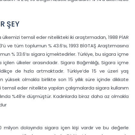
R ŞEY
ülkemizi temsil eder nitelikteki iki araştırmadan, 1988 PİAR
24.3’ü ve tüm toplumun % 43.6’sı, 1993 BİGTAŞ Araştırmasına
lumun % 33.6’sı sigara içmektedirler. Türkiye, bu sigara içme
içilen ülkeler arasındadır. Sigara Bağımlılığı, Sigara içme
seldikçe de hızla artmaktadır. Türkiye’de 15 ve üzeri yaş
 yüksek olmakla birlikte son 15 yıllık süre içinde dikkate
temsil eder nitelikte yapılan çalışmalarda sigara kullanım
 yılında %48’e düşmüştür. Kadınlarda biraz daha az olmakla
udur
20 milyon dolayında sigara içen kişi vardır ve bu değerle