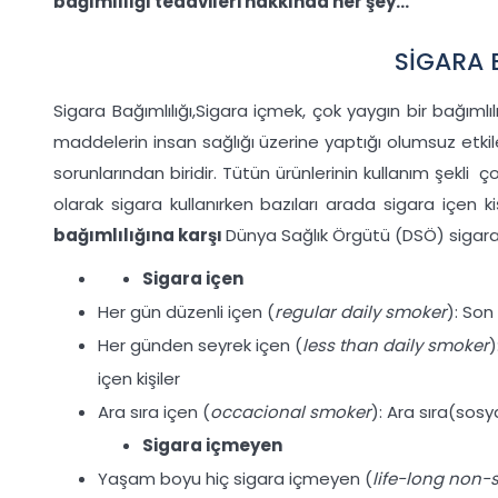
bağımlılığı tedavileri hakkında her şey...
SİGARA 
Sigara Bağımlılığı,Sigara içmek, çok yaygın bir bağıml
maddelerin insan sağlığı üzerine yaptığı olumsuz etkil
sorunlarından biridir. Tütün ürünlerinin kullanım şekli ç
olarak sigara kullanırken bazıları arada sigara içen kişi
bağımlılığına karşı
Dünya Sağlık Örgütü (DSÖ) sigara 
Sigara içen
Her gün düzenli içen (
regular daily smoker
): Son
Her günden seyrek içen (
less than daily smoker
)
içen kişiler
Ara sıra içen (
occacional smoker
): Ara sıra(sosy
Sigara içmeyen
Yaşam boyu hiç sigara içmeyen (
life-long non