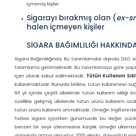
içmemiş kişiler
Sigarayı bırakmış olan (
ex-s
halen içmeyen kişiler
SİGARA BAĞIMLILIĞI HAKKIND
Sigara Bağımlılığında, Bu tanımlamalar dışında DSÖ sig
tanımlama getirmektedir. Bu tanımlamaya göre yaşam
içen olarak kabul edilmektedir.
Tütün Kullanım Sıkl
kullanılmaktadır. Bununla birlikte, tütün kullanımının 
60 yıl içinde çeşitli ülkelerde tütün kullanım sıklığı 
özellikle gelişmiş ülkelerde tütün ürünü kullanımı az
tütün ürünü kullanımı artmaktadır. Örneğin İngiltere’de
fazlası sigara içiyorken günümüzde bu değer yüzde
benzeri bir seyir izlenmesine karşılık örneğin ülkemiz
dolayında artma olmuştur. 2001 yılında, dünyada ki siga