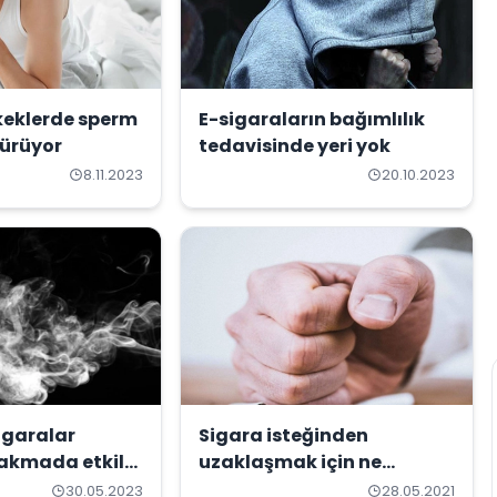
keklerde sperm
E-sigaraların bağımlılık
şürüyor
tedavisinde yeri yok
8.11.2023
20.10.2023
igaralar
Sigara isteğinden
rakmada etkili
uzaklaşmak için ne
yapmalı?
30.05.2023
28.05.2021