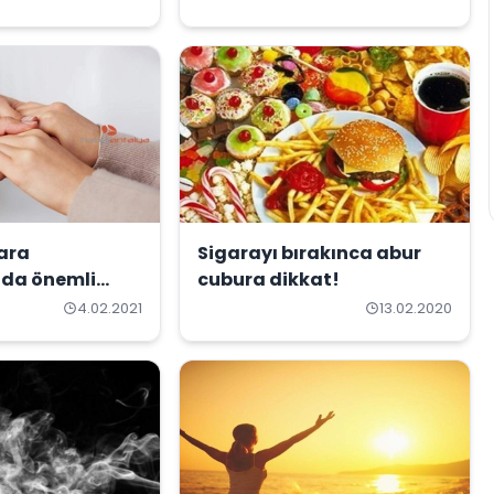
gara
Sigarayı bırakınca abur
nda önemli
cubura dikkat!
4.02.2021
13.02.2020