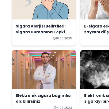
Sigara Alerjisi Belirtileri:
E-sigara er
Sigara Dumanına Tepki
sayısını dü
Gösteren Vücut, Ne Gibi
18.06.2025
İşaretler Verir?
Elektronik sigara bağımlısı
Elektronik s
olabilirsiniz
sigarayı bı
mi?
4.08.2023