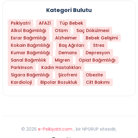
Kategori Bulutu
Psikiyatri
AFAZİ
Tüp Bebek
Alkol Bağımlılığı
Otizm
Saç Dökülmesi
Esrar Bağımlılığı
Alzheimer
Bebek Gelişimi
Kokain Bağımlılığı
Baş Ağrıları
Stres
Kumar Bağımlılığı
Demans
Depresyon
Sanal Bağımlılık
Migren
Opiat Bağımlılığı
Parkinson
Kadın Hastalıkları
Sigara Bağımlılığı
Şizofreni
Obezite
Kardioloji
Bipolar Bozukluk
Cilt Bakımı
©
2026
e-Psikiyatri.com
, bir NPGRUP sitesidir,