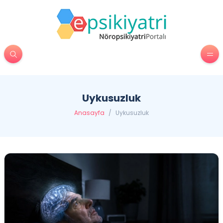
Uykusuzluk
Anasayfa
/
Uykusuzluk