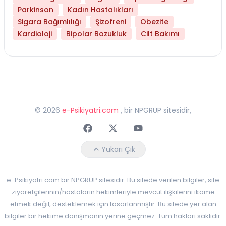
Parkinson
Kadın Hastalıkları
Sigara Bağımlılığı
Şizofreni
Obezite
Kardioloji
Bipolar Bozukluk
Cilt Bakımı
©
2026
e-Psikiyatri.com
, bir NPGRUP sitesidir,
Faceebok
Twitter
Youtube
Yukarı Çık
e-Psikiyatri.com bir NPGRUP sitesidir. Bu sitede verilen bilgiler, site
ziyaretçilerinin/hastaların hekimleriyle mevcut ilişkilerini ikame
etmek değil, desteklemek için tasarlanmıştır. Bu sitede yer alan
bilgiler bir hekime danışmanın yerine geçmez. Tüm hakları saklıdır.