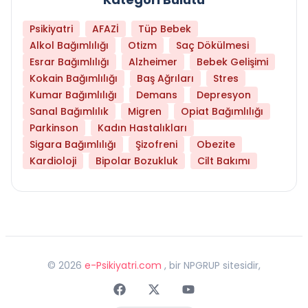
Psikiyatri
AFAZİ
Tüp Bebek
Alkol Bağımlılığı
Otizm
Saç Dökülmesi
Esrar Bağımlılığı
Alzheimer
Bebek Gelişimi
Kokain Bağımlılığı
Baş Ağrıları
Stres
Kumar Bağımlılığı
Demans
Depresyon
Sanal Bağımlılık
Migren
Opiat Bağımlılığı
Parkinson
Kadın Hastalıkları
Sigara Bağımlılığı
Şizofreni
Obezite
Kardioloji
Bipolar Bozukluk
Cilt Bakımı
©
2026
e-Psikiyatri.com
, bir NPGRUP sitesidir,
Faceebok
Twitter
Youtube