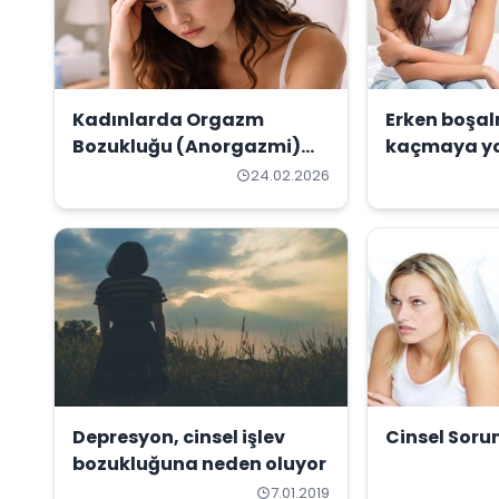
Kadınlarda Orgazm
Erken boşal
Bozukluğu (Anorgazmi)
kaçmaya yol
Nedir?
24.02.2026
Depresyon, cinsel işlev
Cinsel Soru
bozukluğuna neden oluyor
7.01.2019