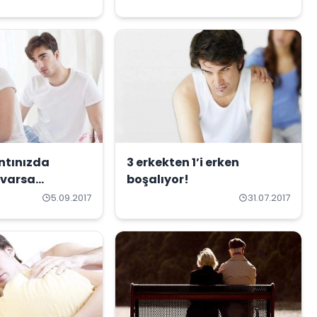
ntınızda
3 erkekten 1’i erken
varsa...
boşalıyor!
5.09.2017
31.07.2017