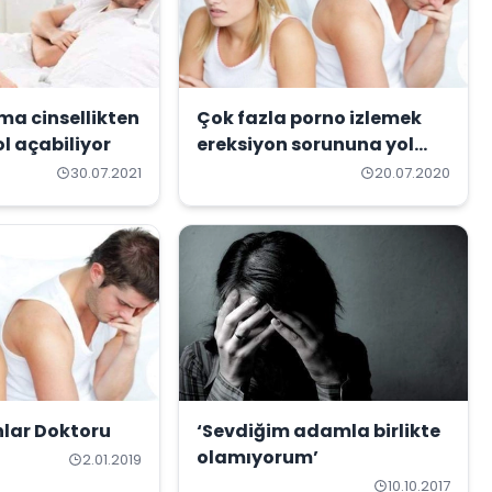
ma cinsellikten
Çok fazla porno izlemek
 açabiliyor
ereksiyon sorununa yol
açıyor
30.07.2021
20.07.2020
nlar Doktoru
‘Sevdiğim adamla birlikte
olamıyorum’
2.01.2019
10.10.2017