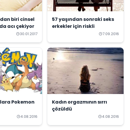
dan biri cinsel
57 yaşından sonraki seks
ında acı çekiyor
erkekler için riskli
30.01.2017
7.09.2016
ulara Pokemon
Kadın orgazmının sırrı
çözüldü
4.08.2016
4.08.2016