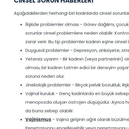
CİNSEL SORUN HABERLERİ
Aşağıdakilerden herhangi biri kadınlarda cinsel sorunlar
İlişkide problemler olması - Görev dağılımı, çocuk 
sorunlar cinsel problemlere neden olabilir. Kontro
zarar verir. Bu tip problemler kadının eşine cinsel i
Duygusal problemler - Depresyon, anksiyete, stres, k
Yetersiz uyarım - Bir kadının (veya partnerinin) ci
olması, bir kadının tatmin edici bir deneyim yaşam
soruna neden olur.
Jinekolojik problemler - Birçok pelvik bozukluk, ili
Vajinal kuruluk - Genç kadınlarda en büyük sebeple
menopozda oluşan östrojen düşüşüdür. Ayrıca hormo
da buna sebep olabilir.
Vajinismus
- Vajina girişinin ağrılı olarak büzül
Penetrasyonu engelleyebilir veya penetrasyonu aşır