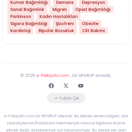
Kumar Bağımlılığı
Demans
Depresyon
Sanal Bağımlılık
Migren
Opiat Bağımlılığı
Parkinson
Kadın Hastalıkları
Sigara Bağımlılığı
Şizofreni
Obezite
Kardioloji
Bipolar Bozukluk
Cilt Bakımı
©
2026
e-Psikiyatri.com
, bir NPGRUP sitesidir,
Faceebok
Twitter
Youtube
Yukarı Çık
e-Psikiyatri.com bir NPGRUP sitesidir. Bu sitede verilen bilgiler, site
ziyaretçilerinin/hastaların hekimleriyle mevcut ilişkilerini ikame
etmek değil, desteklemek için tasarlanmıştır. Bu sitede yer alan