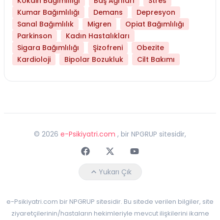
Kokain Bağımlılığı
Baş Ağrıları
Stres
Kumar Bağımlılığı
Demans
Depresyon
Sanal Bağımlılık
Migren
Opiat Bağımlılığı
Parkinson
Kadın Hastalıkları
Sigara Bağımlılığı
Şizofreni
Obezite
Kardioloji
Bipolar Bozukluk
Cilt Bakımı
©
2026
e-Psikiyatri.com
, bir NPGRUP sitesidir,
Faceebok
Twitter
Youtube
Yukarı Çık
e-Psikiyatri.com bir NPGRUP sitesidir. Bu sitede verilen bilgiler, site
ziyaretçilerinin/hastaların hekimleriyle mevcut ilişkilerini ikame