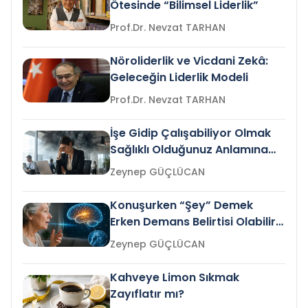
Ötesinde “Bilimsel Liderlik”
Prof.Dr. Nevzat TARHAN
Nöroliderlik ve Vicdani Zekâ:
Geleceğin Liderlik Modeli
Prof.Dr. Nevzat TARHAN
İşe Gidip Çalışabiliyor Olmak
Sağlıklı Olduğunuz Anlamına
Gelir mi?
Zeynep GÜÇLÜCAN
Konuşurken “Şey” Demek
Erken Demans Belirtisi Olabilir
mi?
Zeynep GÜÇLÜCAN
Kahveye Limon Sıkmak
Zayıflatır mı?