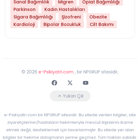
Sanal Bağımlılık
Migren
Opiat Bağımlılığı
Parkinson
Kadın Hastalıkları
Sigara Bağımlılığı
Şizofreni
Obezite
Kardioloji
Bipolar Bozukluk
Cilt Bakımı
©
2026
e-Psikiyatri.com
, bir NPGRUP sitesidir,
Faceebok
Twitter
Youtube
Yukarı Çık
e-Psikiyatri.com bir NPGRUP sitesidir. Bu sitede verilen bilgiler, site
ziyaretçilerinin/hastaların hekimleriyle mevcut ilişkilerini ikame
etmek değil, desteklemek için tasarlanmıştır. Bu sitede yer alan
bilgiler bir hekime danışmanın yerine geçmez. Tüm hakları saklıdır.