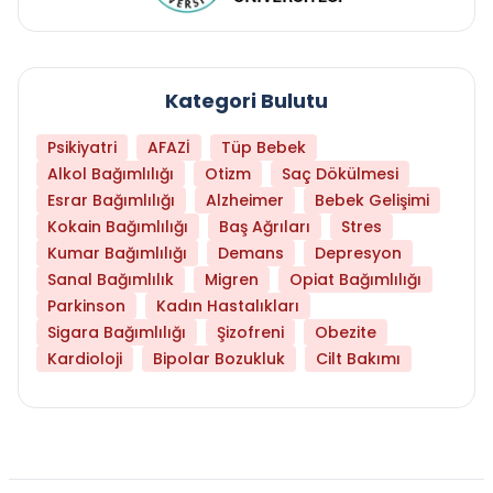
Kategori Bulutu
Psikiyatri
AFAZİ
Tüp Bebek
Alkol Bağımlılığı
Otizm
Saç Dökülmesi
Esrar Bağımlılığı
Alzheimer
Bebek Gelişimi
Kokain Bağımlılığı
Baş Ağrıları
Stres
Kumar Bağımlılığı
Demans
Depresyon
Sanal Bağımlılık
Migren
Opiat Bağımlılığı
Parkinson
Kadın Hastalıkları
Sigara Bağımlılığı
Şizofreni
Obezite
Kardioloji
Bipolar Bozukluk
Cilt Bakımı