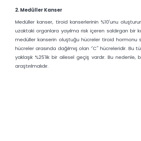
2. Medüller Kanser
Medüller kanser, tiroid kanserlerinin %10'unu oluştu
uzaktaki organlara yayılma risk içeren saldırgan bir ka
medüller kanserin oluştuğu hücreler tiroid hormonu s
hücreler arasında dağılmış olan ‘'C'' hücreleridir. Bu tü
yaklaşık %25'lik bir ailesel geçiş vardır. Bu nedenle, 
araştırılmalıdır.