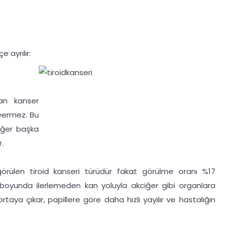
 ayrılır:
ran kanser
i vermez. Bu
 eğer başka
.
 görülen tiroid kanseri türüdür fakat görülme oranı %17
ak, boyunda ilerlemeden kan yoluyla akciğer gibi organlara
ortaya çıkar, papillere göre daha hızlı yayılır ve hastalığın