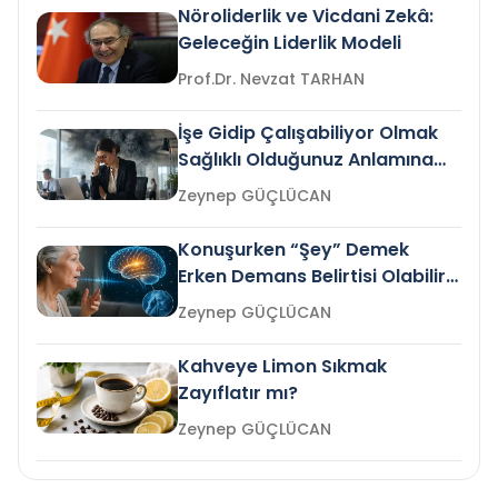
Nöroliderlik ve Vicdani Zekâ:
Geleceğin Liderlik Modeli
Prof.Dr. Nevzat TARHAN
İşe Gidip Çalışabiliyor Olmak
Sağlıklı Olduğunuz Anlamına
Gelir mi?
Zeynep GÜÇLÜCAN
Konuşurken “Şey” Demek
Erken Demans Belirtisi Olabilir
mi?
Zeynep GÜÇLÜCAN
Kahveye Limon Sıkmak
Zayıflatır mı?
Zeynep GÜÇLÜCAN