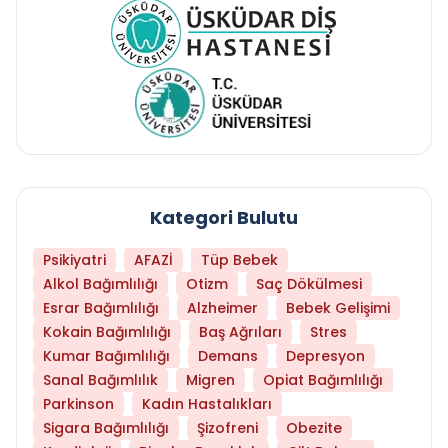
Kategori Bulutu
Psikiyatri
AFAZİ
Tüp Bebek
Alkol Bağımlılığı
Otizm
Saç Dökülmesi
Esrar Bağımlılığı
Alzheimer
Bebek Gelişimi
Kokain Bağımlılığı
Baş Ağrıları
Stres
Kumar Bağımlılığı
Demans
Depresyon
Sanal Bağımlılık
Migren
Opiat Bağımlılığı
Parkinson
Kadın Hastalıkları
Sigara Bağımlılığı
Şizofreni
Obezite