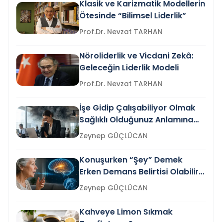
Klasik ve Karizmatik Modellerin
Ötesinde “Bilimsel Liderlik”
Prof.Dr. Nevzat TARHAN
Nöroliderlik ve Vicdani Zekâ:
Geleceğin Liderlik Modeli
Prof.Dr. Nevzat TARHAN
İşe Gidip Çalışabiliyor Olmak
Sağlıklı Olduğunuz Anlamına
Gelir mi?
Zeynep GÜÇLÜCAN
Konuşurken “Şey” Demek
Erken Demans Belirtisi Olabilir
mi?
Zeynep GÜÇLÜCAN
Kahveye Limon Sıkmak