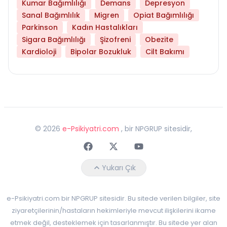
Kumar Bağımlılığı
Demans
Depresyon
Sanal Bağımlılık
Migren
Opiat Bağımlılığı
Parkinson
Kadın Hastalıkları
Sigara Bağımlılığı
Şizofreni
Obezite
Kardioloji
Bipolar Bozukluk
Cilt Bakımı
©
2026
e-Psikiyatri.com
, bir NPGRUP sitesidir,
Faceebok
Twitter
Youtube
Yukarı Çık
e-Psikiyatri.com bir NPGRUP sitesidir. Bu sitede verilen bilgiler, site
ziyaretçilerinin/hastaların hekimleriyle mevcut ilişkilerini ikame
etmek değil, desteklemek için tasarlanmıştır. Bu sitede yer alan