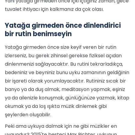
Yani yatağa girmeden önce içki içtiğiniz zaman, gece
tuvalet ihtiyacı için kalkmanız da çok olası.
Yatağa girmeden önce dinlendirici
bir rutin benimseyin
Yatağa girmeden önce size keyif veren bir rutin
izlerseniz, bu gerek zihinsel gerekse fiziksel açıdan
dinlenmenizi sağlayacaktır. Bu rutini tekrarladıkça,
bedeniniz ve beyniniz bunu uyku zamanının geldiğinin
bir işareti olarak yorumlayacaktır. Rutininiz sıcak bir
banyo ya da duş almak, meditasyon yapmak, eşiniz
ya da ailenizle konuşmak, günlüğünüze yazmak, kitap
okumak ya da loş ışıkta müzik dinlemek gibi
şeylerden oluşabilir.
Peki ama uykuya dalmak için ne gibi müzikler en
uygundur? 2015'te besteci Max Richter, uykunun