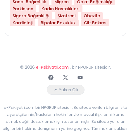
Sanal Bağımlılık
Migren
Opiat Bağımlılığı
Parkinson
Kadın Hastalıkları
Sigara Bağımlılığı
Şizofreni
Obezite
Kardioloji
Bipolar Bozukluk
Cilt Bakımı
©
2026
e-Psikiyatri.com
, bir NPGRUP sitesidir,
Faceebok
Twitter
Youtube
Yukarı Çık
e-Psikiyatri.com bir NPGRUP sitesidir. Bu sitede verilen bilgiler, site
ziyaretçilerinin/hastaların hekimleriyle mevcut ilişkilerini ikame
etmek değil, desteklemek için tasarlanmıştır. Bu sitede yer alan
bilgiler bir hekime danışmanın yerine geçmez. Tüm hakları saklıdır.