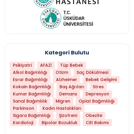
Kategori Bulutu
Psikiyatri
AFAZİ
Tüp Bebek
Alkol Bağımlılığı
Otizm
Saç Dökülmesi
Esrar Bağımlılığı
Alzheimer
Bebek Gelişimi
Kokain Bağımlılığı
Baş Ağrıları
Stres
Kumar Bağımlılığı
Demans
Depresyon
Sanal Bağımlılık
Migren
Opiat Bağımlılığı
Parkinson
Kadın Hastalıkları
Sigara Bağımlılığı
Şizofreni
Obezite
Kardioloji
Bipolar Bozukluk
Cilt Bakımı