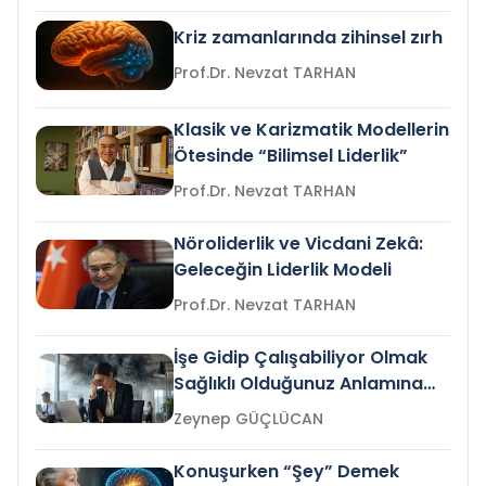
Kriz zamanlarında zihinsel zırh
Prof.Dr. Nevzat TARHAN
Klasik ve Karizmatik Modellerin
Ötesinde “Bilimsel Liderlik”
Prof.Dr. Nevzat TARHAN
Nöroliderlik ve Vicdani Zekâ:
Geleceğin Liderlik Modeli
Prof.Dr. Nevzat TARHAN
İşe Gidip Çalışabiliyor Olmak
Sağlıklı Olduğunuz Anlamına
Gelir mi?
Zeynep GÜÇLÜCAN
Konuşurken “Şey” Demek