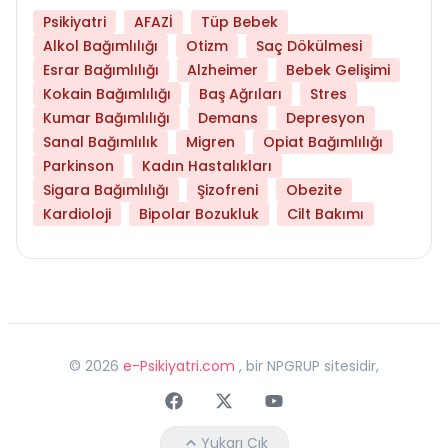
Psikiyatri
AFAZİ
Tüp Bebek
Alkol Bağımlılığı
Otizm
Saç Dökülmesi
Esrar Bağımlılığı
Alzheimer
Bebek Gelişimi
Kokain Bağımlılığı
Baş Ağrıları
Stres
Kumar Bağımlılığı
Demans
Depresyon
Sanal Bağımlılık
Migren
Opiat Bağımlılığı
Parkinson
Kadın Hastalıkları
Sigara Bağımlılığı
Şizofreni
Obezite
Kardioloji
Bipolar Bozukluk
Cilt Bakımı
©
2026
e-Psikiyatri.com
, bir NPGRUP sitesidir,
Faceebok
Twitter
Youtube
Yukarı Çık