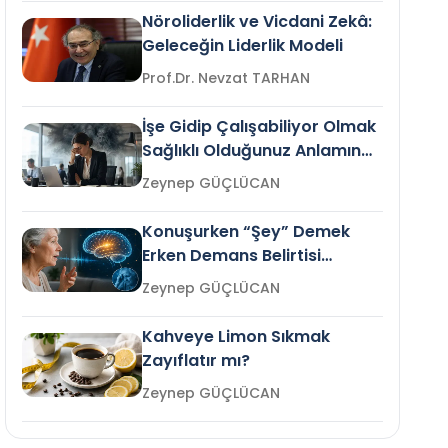
Nöroliderlik ve Vicdani Zekâ:
Geleceğin Liderlik Modeli
Prof.Dr. Nevzat TARHAN
İşe Gidip Çalışabiliyor Olmak
Sağlıklı Olduğunuz Anlamına
Gelir mi?
Zeynep GÜÇLÜCAN
Konuşurken “Şey” Demek
Erken Demans Belirtisi
Olabilir mi?
Zeynep GÜÇLÜCAN
Kahveye Limon Sıkmak
Zayıflatır mı?
Zeynep GÜÇLÜCAN