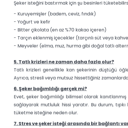
Şeker isteğini bastırmak için şu besinleri tüketebilirs
- Kuruyemişler (badem, ceviz, fındık)
- Yoğurt ve kefir
- Bitter çikolata (en az %70 kakao içeren)
- Tarçın eklenmiş içecekler (tarçınlı süt veya kahv
- Meyveler (elma, muz, hurma gibi doğal tatlı altern
5. Tatlı krizleri ne zaman daha fazla olur?
Tatlı krizleri genellikle kan şekerinin düştüğü ö
Ayrıca, stresli veya mutsuz hissettiğiniz zamanlarda 
6. Şeker bağımlılığı gerçek mi?
Evet, şeker bağımlılığı bilimsel olarak kanıtlanmı
sağlayarak mutluluk hissi yaratır. Bu durum, tıpkı
tüketme isteğine neden olur.
7. Stres ve şeker isteği arasında bir bağlantı va