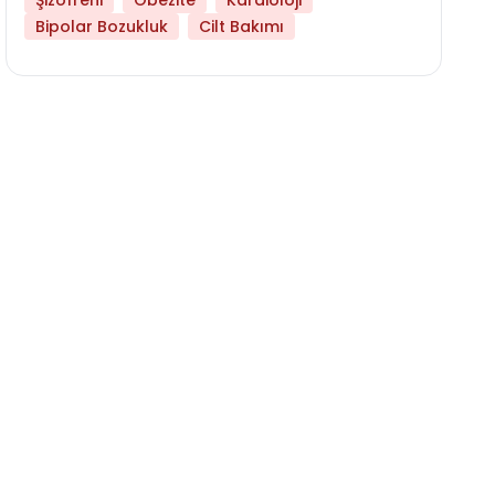
Şizofreni
Obezite
Kardioloji
Bipolar Bozukluk
Cilt Bakımı