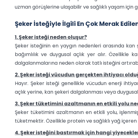
uzman görüşlerine ulaşabilir ve sağlıklı yaşam için ge
Şeker İsteğiyle İlgili En Çok Merak Edil
1. Şeker isteği neden oluşur?
Şeker isteğinin en yaygın nedenleri arasında kan şek
bağımlılık ve duygusal açlık yer alır. Özellikle k
dalgalanmalarına neden olarak tatlı isteğini artırabil
2. Şeker isteği vücudun gerçekten ihtiyacı old
Hayır. Şeker isteği genellikle vücudun enerji ihti
açlık yerine, kan şekeri dalgalanması veya duygusal f
3. Şeker tüketimini azaltmanın en etkili yolu ne
Şeker tüketimini azaltmanın en etkili yolu, işlenm
tüketmektir. Özellikle protein ve sağlıklı yağ içere
4. Şeker isteğini bastırmak için hangi yiyecekler