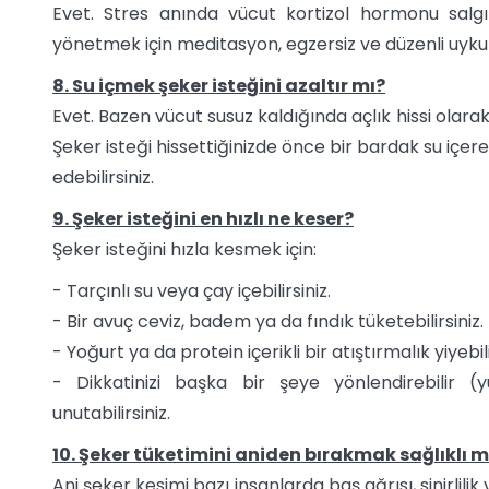
Evet. Stres anında vücut kortizol hormonu salgıl
yönetmek için meditasyon, egzersiz ve düzenli uyku gi
8. Su içmek şeker isteğini azaltır mı?
Evet. Bazen vücut susuz kaldığında açlık hissi olarak 
Şeker isteği hissettiğinizde önce bir bardak su içerek
edebilirsiniz.
9. Şeker isteğini en hızlı ne keser?
Şeker isteğini hızla kesmek için:
- Tarçınlı su veya çay içebilirsiniz.
- Bir avuç ceviz, badem ya da fındık tüketebilirsiniz.
- Yoğurt ya da protein içerikli bir atıştırmalık yiyebili
- Dikkatinizi başka bir şeye yönlendirebilir 
unutabilirsiniz.
10. Şeker tüketimini aniden bırakmak sağlıklı m
Ani şeker kesimi bazı insanlarda baş ağrısı, sinirlilik