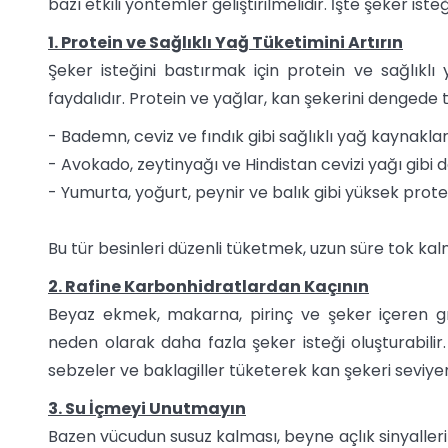
bazı etkili yöntemler geliştirilmelidir. İşte şeker ist
1. Protein ve Sağlıklı Yağ Tüketimini Artırın
Şeker isteğini bastırmak için protein ve sağlıklı
faydalıdır. Protein ve yağlar, kan şekerini dengede tu
- Bademn, ceviz ve fındık gibi sağlıklı yağ kaynaklar
- Avokado, zeytinyağı ve Hindistan cevizi yağı gibi 
- Yumurta, yoğurt, peynir ve balık gibi yüksek protei
Bu tür besinleri düzenli tüketmek, uzun süre tok kal
2. Rafine Karbonhidratlardan Kaçının
Beyaz ekmek, makarna, pirinç ve şeker içeren gı
neden olarak daha fazla şeker isteği oluşturabilir.
sebzeler ve baklagiller tüketerek kan şekeri seviyeni
3. Su İçmeyi Unutmayın
Bazen vücudun susuz kalması, beyne açlık sinyalleri g