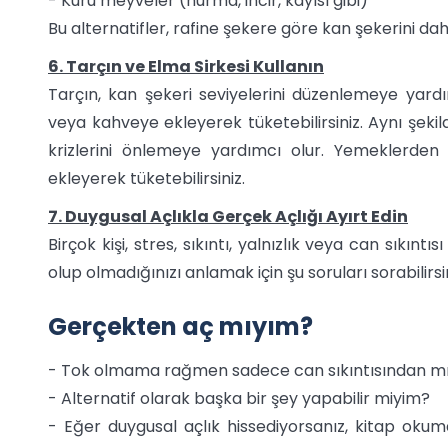
- Kuru meyveler (hurma, incir, kayısı gibi)
Bu alternatifler, rafine şekere göre kan şekerini daha
6. Tarçın ve Elma Sirkesi Kullanın
Tarçın, kan şekeri seviyelerini düzenlemeye yardımc
veya kahveye ekleyerek tüketebilirsiniz. Aynı şekild
krizlerini önlemeye yardımcı olur. Yemeklerden 
ekleyerek tüketebilirsiniz.
7. Duygusal Açlıkla Gerçek Açlığı Ayırt Edin
Birçok kişi, stres, sıkıntı, yalnızlık veya can sıkınt
olup olmadığınızı anlamak için şu soruları sorabilirsin
Gerçekten aç mıyım?
- Tok olmama rağmen sadece can sıkıntısından m
- Alternatif olarak başka bir şey yapabilir miyim?
- Eğer duygusal açlık hissediyorsanız, kitap okuma