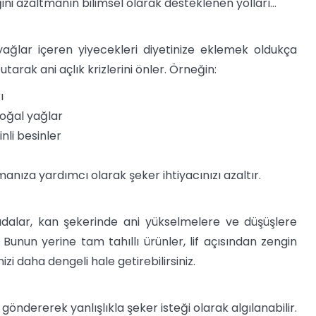
eğini azaltmanın bilimsel olarak desteklenen yolları...
 yağlar içeren yiyecekleri diyetinize eklemek oldukça
tarak ani açlık krizlerini önler. Örneğin:
ı
doğal yağlar
nli besinler
manıza yardımcı olarak şeker ihtiyacınızı azaltır.
dalar, kan şekerinde ani yükselmelere ve düşüşlere
 Bunun yerine tam tahıllı ürünler, lif açısından zengin
zi daha dengeli hale getirebilirsiniz.
öndererek yanlışlıkla şeker isteği olarak algılanabilir.