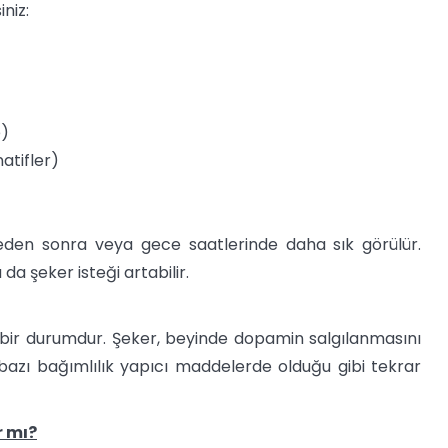
iniz:
e)
atifler)
ğleden sonra veya gece saatlerinde daha sık görülür.
da şeker isteği artabilir.
ş bir durumdur. Şeker, beyinde dopamin salgılanmasını
 bazı bağımlılık yapıcı maddelerde olduğu gibi tekrar
r mı?