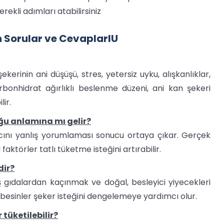
rekli adımları atabilirsiniz
en Sorular ve CevaplarIU
erinin ani düşüşü, stres, yetersiz uyku, alışkanlıklar,
arbonhidrat ağırlıklı beslenme düzeni, ani kan şekeri
ir.
uğu anlamına mı gelir?
yacını yanlış yorumlaması sonucu ortaya çıkar. Gerçek
aktörler tatlı tüketme isteğini artırabilir.
dir?
iş gıdalardan kaçınmak ve doğal, besleyici yiyecekleri
n besinler şeker isteğini dengelemeye yardımcı olur.
 tüketilebilir?