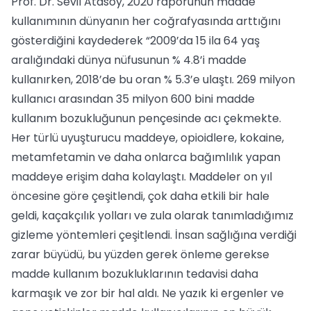
Prof. Dr. Sevil Atasoy, 2020 raporunun madde
kullanımının dünyanın her coğrafyasında arttığını
gösterdiğini kaydederek “2009’da 15 ila 64 yaş
aralığındaki dünya nüfusunun % 4.8’i madde
kullanırken, 2018’de bu oran % 5.3’e ulaştı. 269 milyon
kullanıcı arasından 35 milyon 600 bini madde
kullanım bozukluğunun pençesinde acı çekmekte.
Her türlü uyuşturucu maddeye, opioidlere, kokaine,
metamfetamin ve daha onlarca bağımlılık yapan
maddeye erişim daha kolaylaştı. Maddeler on yıl
öncesine göre çeşitlendi, çok daha etkili bir hale
geldi, kaçakçılık yolları ve zula olarak tanımladığımız
gizleme yöntemleri çeşitlendi. İnsan sağlığına verdiği
zarar büyüdü, bu yüzden gerek önleme gerekse
madde kullanım bozukluklarının tedavisi daha
karmaşık ve zor bir hal aldı. Ne yazık ki ergenler ve