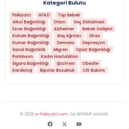
Kategori Bulutu
Psikiyatri
AFAZİ
Tüp Bebek
Alkol Bağımlılığı
Otizm
Saç Dökülmesi
Esrar Bağımlılığı
Alzheimer
Bebek Gelişimi
Kokain Bağımlılığı
Baş Ağrıları
Stres
Kumar Bağımlılığı
Demans
Depresyon
Sanal Bağımlılık
Migren
Opiat Bağımlılığı
Parkinson
Kadın Hastalıkları
Sigara Bağımlılığı
Şizofreni
Obezite
Kardioloji
Bipolar Bozukluk
Cilt Bakımı
©
2026
e-Psikiyatri.com
, bir NPGRUP sitesidir,