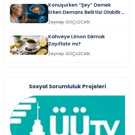
Konuşurken “Şey” Demek
Erken Demans Belirtisi Olabilir
mi?
Zeynep GÜÇLÜCAN
Kahveye Limon Sıkmak
Zayıflatır mı?
Zeynep GÜÇLÜCAN
Sosyal Sorumluluk Projeleri