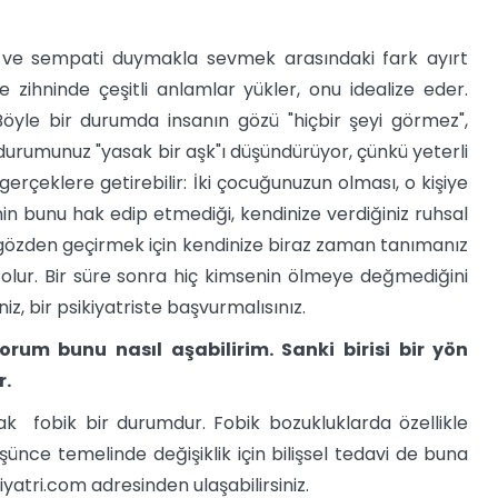
 sempati duymakla sevmek arasındaki fark ayırt
e zihninde çeşitli anlamlar yükler, onu idealize eder.
Böyle bir durumda insanın gözü "hiçbir şeyi görmez",
in durumunuz "yasak bir aşk"ı düşündürüyor, çünkü yeterli
gerçeklere getirebilir: İki çocuğunuzun olması, o kişiye
nin bunu hak edip etmediği, kendinize verdiğiniz ruhsal
 gözden geçirmek için kendinize biraz zaman tanımanız
 olur. Bir süre sonra hiç kimsenin ölmeye değmediğini
z, bir psikiyatriste başvurmalısınız.
rum bunu nasıl aşabilirim. Sanki birisi bir yön
r.
obik bir durumdur. Fobik bozukluklarda özellikle
şünce temelinde değişiklik için bilişsel tedavi de buna
kiyatri.com adresinden ulaşabilirsiniz.