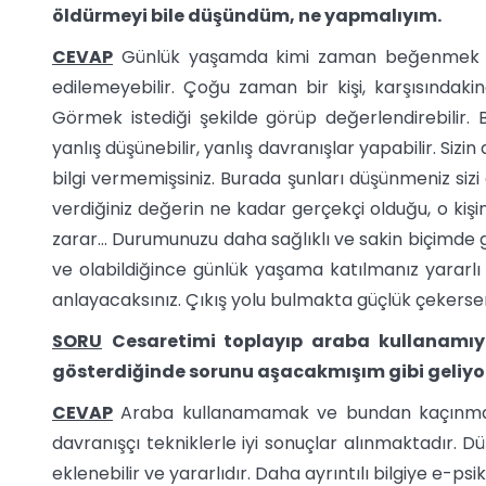
öldürmeyi bile düşündüm, ne yapmalıyım.
CEVAP
Günlük yaşamda kimi zaman beğenmek ve
edilemeyebilir. Çoğu zaman bir kişi, karşısındakin
Görmek istediği şekilde görüp değerlendirebilir. 
yanlış düşünebilir, yanlış davranışlar yapabilir. Siz
bilgi vermemişsiniz. Burada şunları düşünmeniz sizi 
verdiğiniz değerin ne kadar gerçekçi olduğu, o kişi
zarar... Durumunuzu daha sağlıklı ve sakin biçimde
ve olabildiğince günlük yaşama katılmanız yararlı
anlayacaksınız. Çıkış yolu bulmakta güçlük çekerseni
SORU
Cesaretimi toplayıp araba kullanamıyo
gösterdiğinde sorunu aşacakmışım gibi geliyo
CEVAP
Araba kullanamamak ve bundan kaçınmak f
davranışçı tekniklerle iyi sonuçlar alınmaktadır. Dü
eklenebilir ve yararlıdır. Daha ayrıntılı bilgiye e-psi