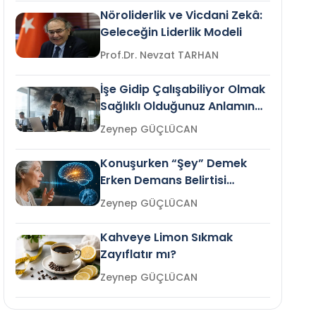
Nöroliderlik ve Vicdani Zekâ:
Geleceğin Liderlik Modeli
Prof.Dr. Nevzat TARHAN
İşe Gidip Çalışabiliyor Olmak
Sağlıklı Olduğunuz Anlamına
Gelir mi?
Zeynep GÜÇLÜCAN
Konuşurken “Şey” Demek
Erken Demans Belirtisi
Olabilir mi?
Zeynep GÜÇLÜCAN
Kahveye Limon Sıkmak
Zayıflatır mı?
Zeynep GÜÇLÜCAN