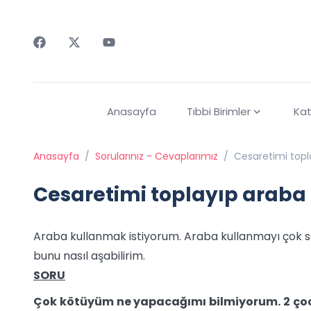
Faceebok
Twitter
Youtube
Anasayfa
Tıbbi Birimler
Kat
Anasayfa
/
Sorularınız - Cevaplarımız
/
Cesaretimi top
Cesaretimi toplayıp arab
Araba kullanmak istiyorum. Araba kullanmayı çok 
bunu nasıl aşabilirim.
SORU
Çok kötüyüm ne yapacağımı bilmiyorum. 2 ç