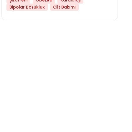
Şizofreni
Obezite
Kardioloji
Bipolar Bozukluk
Cilt Bakımı