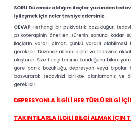
SORU
Düzensiz aldığım ilaçlar yüzünden teda
iyileşmek için neler tavsiye edersiniz.
CEVAP
Herhangi bir psikiyatrik bozukluğun tedavis
psikoterapinin önerilen sürenin sonuna kadar s
ilaçların yararı olmaz, çünkü yararlı olabilmesi
gereklidir. Düzensiz alınan ilaçlar ve tedavinin aks
oluşturur. Size hangi tanının konduğunu bilemiyoru
göre panik bozukluğu, depresyon veya bipolar boz
başvurarak tedavinizi birlikte planlamanız ve 
gereklidir.
DEPRESYONLA İLGİLİ HER TÜRLÜ BİLGİ İÇİN
TAKINTILARLA İLGİLİ BİLGİ ALMAK İÇİN TI