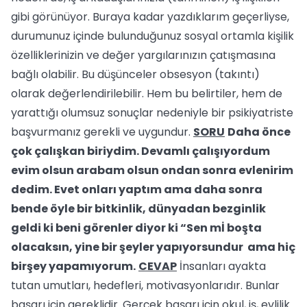
gibi görünüyor. Buraya kadar yazdıklarım geçerliyse,
durumunuz içinde bulunduğunuz sosyal ortamla kişilik
özelliklerinizin ve değer yargılarınızın çatışmasına
bağlı olabilir. Bu düşünceler obsesyon (takıntı)
olarak değerlendirilebilir. Hem bu belirtiler, hem de
yarattığı olumsuz sonuçlar nedeniyle bir psikiyatriste
başvurmanız gerekli ve uygundur.
SORU
Daha önce
çok çalışkan biriydim. Devamlı çalışıyordum
evim olsun arabam olsun ondan sonra evlenirim
dedim. Evet onları yaptım ama daha sonra
bende öyle bir bitkinlik, dünyadan bezginlik
geldi ki beni görenler diyor ki “Sen mİ boşta
olacaksın, yine bir şeyler yapıyorsundur ama hiç
birşey yapamıyorum.
CEVAP
İnsanları ayakta
tutan umutları, hedefleri, motivasyonlarıdır. Bunlar
başarı için gereklidir. Gerçek başarı için okul, iş, evlilik