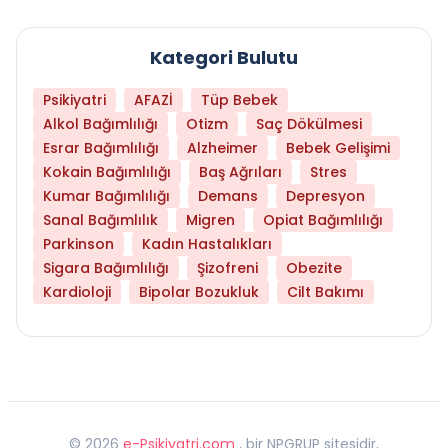
Kategori Bulutu
Psikiyatri
AFAZİ
Tüp Bebek
Alkol Bağımlılığı
Otizm
Saç Dökülmesi
Esrar Bağımlılığı
Alzheimer
Bebek Gelişimi
Kokain Bağımlılığı
Baş Ağrıları
Stres
Kumar Bağımlılığı
Demans
Depresyon
Sanal Bağımlılık
Migren
Opiat Bağımlılığı
Parkinson
Kadın Hastalıkları
Sigara Bağımlılığı
Şizofreni
Obezite
Kardioloji
Bipolar Bozukluk
Cilt Bakımı
©
2026
e-Psikiyatri.com
, bir NPGRUP sitesidir,