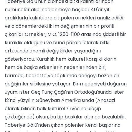
Taberiye Gölü'nün dibindeki bitki kalıntılarından
numuneler alıp incelenmeye başladı. 40'ar yıl
aralıklarla kalıntılara ait polen örnekleri analiz edildi
ve o dönemlerdeki iklim değişimlerinin bir profili
çıkarıldı. Örnekler, M.Ö. 1250-1100 arasında şiddetli bir
kuraklık olduğunu ve buna paralel olarak bitki
örtüsünde önemli değişiklikler yaşandığını
gösteriyordu. Kuraklık hem kültürel karışıklıkların
hem de başka etkenlerin nedenlerinden biri;
tarımda, ticarette ve toplumda dengeyi bozan bir
değişimler silsilesine yol açar. Bir medeniyeti doğuran
uyum, ister Geç Tunç Çağı'nın Ortadoğu'sunda, ister
12'nci yüzyılın Güneybatı Amerika'sında (Anasazi
olarak bilinen halk kültürel zirvesine ulaşıp
çöktüğünde) olsun, bu tip baskılar altında bozulabilir.
Taberiye Gölü'nden çıkan polenler kendi başlarına