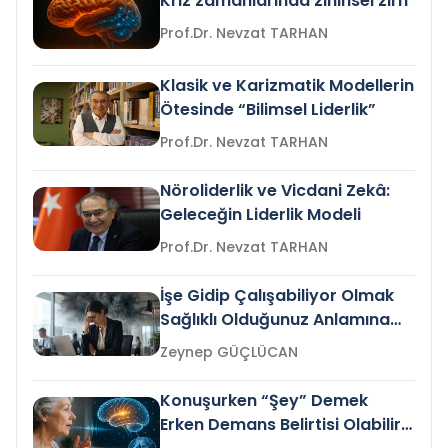
Kriz zamanlarında zihinsel zırh
Prof.Dr. Nevzat TARHAN
Klasik ve Karizmatik Modellerin
Ötesinde “Bilimsel Liderlik”
Prof.Dr. Nevzat TARHAN
Nöroliderlik ve Vicdani Zekâ:
Geleceğin Liderlik Modeli
Prof.Dr. Nevzat TARHAN
İşe Gidip Çalışabiliyor Olmak
Sağlıklı Olduğunuz Anlamına
Gelir mi?
Zeynep GÜÇLÜCAN
Konuşurken “Şey” Demek
Erken Demans Belirtisi Olabilir