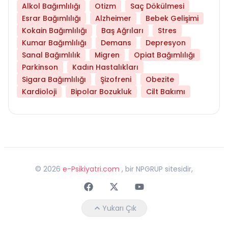
Alkol Bağımlılığı
Otizm
Saç Dökülmesi
Esrar Bağımlılığı
Alzheimer
Bebek Gelişimi
Kokain Bağımlılığı
Baş Ağrıları
Stres
Kumar Bağımlılığı
Demans
Depresyon
Sanal Bağımlılık
Migren
Opiat Bağımlılığı
Parkinson
Kadın Hastalıkları
Sigara Bağımlılığı
Şizofreni
Obezite
Kardioloji
Bipolar Bozukluk
Cilt Bakımı
©
2026
e-Psikiyatri.com
, bir NPGRUP sitesidir,
Faceebok
Twitter
Youtube
Yukarı Çık