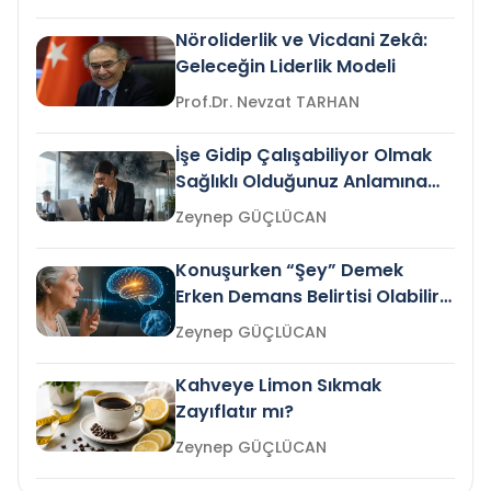
Nöroliderlik ve Vicdani Zekâ:
Geleceğin Liderlik Modeli
Prof.Dr. Nevzat TARHAN
İşe Gidip Çalışabiliyor Olmak
Sağlıklı Olduğunuz Anlamına
Gelir mi?
Zeynep GÜÇLÜCAN
Konuşurken “Şey” Demek
Erken Demans Belirtisi Olabilir
mi?
Zeynep GÜÇLÜCAN
Kahveye Limon Sıkmak
Zayıflatır mı?
Zeynep GÜÇLÜCAN