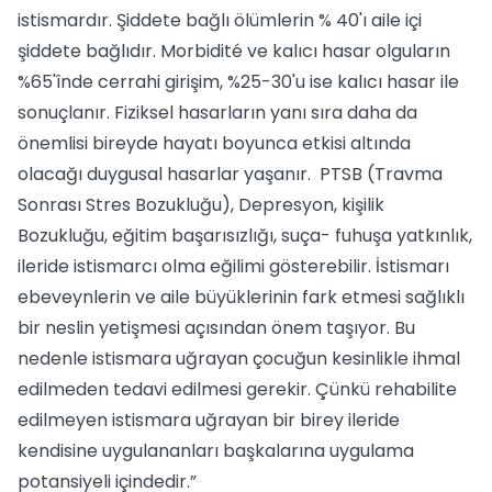
istismardır. Şiddete bağlı ölümlerin % 40'ı aile içi
şiddete bağlıdır. Morbidité ve kalıcı hasar olguların
%65'înde cerrahi girişim, %25-30'u ise kalıcı hasar ile
sonuçlanır. Fiziksel hasarların yanı sıra daha da
önemlisi bireyde hayatı boyunca etkisi altında
olacağı duygusal hasarlar yaşanır. PTSB (Travma
Sonrası Stres Bozukluğu), Depresyon, kişilik
Bozukluğu, eğitim başarısızlığı, suça- fuhuşa yatkınlık,
ileride istismarcı olma eğilimi gösterebilir. İstismarı
ebeveynlerin ve aile büyüklerinin fark etmesi sağlıklı
bir neslin yetişmesi açısından önem taşıyor. Bu
nedenle istismara uğrayan çocuğun kesinlikle ihmal
edilmeden tedavi edilmesi gerekir. Çünkü rehabilite
edilmeyen istismara uğrayan bir birey ileride
kendisine uygulananları başkalarına uygulama
potansiyeli içindedir.”