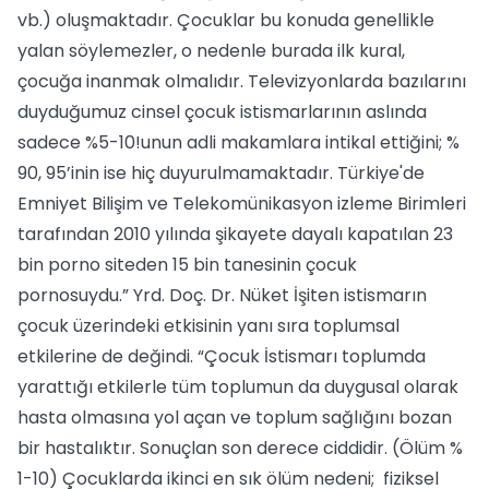
vb.) oluşmaktadır. Çocuklar bu konuda genellikle
yalan söylemezler, o nedenle burada ilk kural,
çocuğa inanmak olmalıdır. Televizyonlarda bazılarını
duyduğumuz cinsel çocuk istismarlarının aslında
sadece %5-10!unun adli makamlara intikal ettiğini; %
90, 95’inin ise hiç duyurulmamaktadır. Türkiye'de
Emniyet Bilişim ve Telekomünikasyon izleme Birimleri
tarafından 2010 yılında şikayete dayalı kapatılan 23
bin porno siteden 15 bin tanesinin çocuk
pornosuydu.” Yrd. Doç. Dr. Nüket İşiten istismarın
çocuk üzerindeki etkisinin yanı sıra toplumsal
etkilerine de değindi. “Çocuk İstismarı toplumda
yarattığı etkilerle tüm toplumun da duygusal olarak
hasta olmasına yol açan ve toplum sağlığını bozan
bir hastalıktır. Sonuçlan son derece ciddidir. (Ölüm %
1-10) Çocuklarda ikinci en sık ölüm nedeni; fiziksel