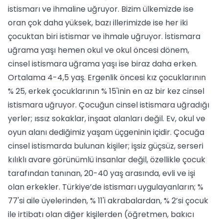
istismarı ve ihmaline uğruyor. Bizim ülkemizde ise
oran çok daha yüksek, bazı illerimizde ise her iki
çocuktan biri istismar ve ihmale uğruyor. İstismara
uğrama yaşı hemen okul ve okul öncesi dönem,
cinsel istismara uğrama yaşı ise biraz daha erken.
Ortalama 4-4,5 yaş. Ergenlik öncesi kız çocuklarının
% 25, erkek çocuklarının % 15'inin en az bir kez cinsel
istismara uğruyor. Çocuğun cinsel istismara uğradığı
yerler; ıssız sokaklar, inşaat alanları değil. Ev, okul ve
oyun alanı dediğimiz yaşam üçgeninin içidir. Çocuğa
cinsel istismarda bulunan kişiler; işsiz güçsüz, serseri
kılıklı avare görünümlü insanlar değil, özellikle çocuk
tarafından tanınan, 20-40 yaş arasında, evli ve işi
olan erkekler. Türkiye’de istismarı uygulayanların; %
77'si aile üyelerinden, % 11'i akrabalardan, % 2’si çocuk
ile irtibatı olan diğer kişilerden (öğretmen, bakıcı