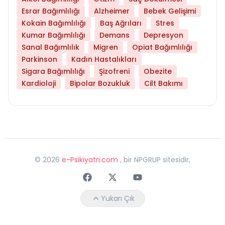
Esrar Bağımlılığı
Alzheimer
Bebek Gelişimi
Kokain Bağımlılığı
Baş Ağrıları
Stres
Kumar Bağımlılığı
Demans
Depresyon
Sanal Bağımlılık
Migren
Opiat Bağımlılığı
Parkinson
Kadın Hastalıkları
Sigara Bağımlılığı
Şizofreni
Obezite
Kardioloji
Bipolar Bozukluk
Cilt Bakımı
©
2026
e-Psikiyatri.com
, bir NPGRUP sitesidir,
Faceebok
Twitter
Youtube
Yukarı Çık