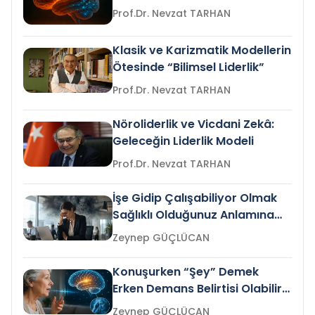
Prof.Dr. Nevzat TARHAN
Klasik ve Karizmatik Modellerin
Ötesinde “Bilimsel Liderlik”
Prof.Dr. Nevzat TARHAN
Nöroliderlik ve Vicdani Zekâ:
Geleceğin Liderlik Modeli
Prof.Dr. Nevzat TARHAN
İşe Gidip Çalışabiliyor Olmak
Sağlıklı Olduğunuz Anlamına
Gelir mi?
Zeynep GÜÇLÜCAN
Konuşurken “Şey” Demek
Erken Demans Belirtisi Olabilir
mi?
Zeynep GÜÇLÜCAN