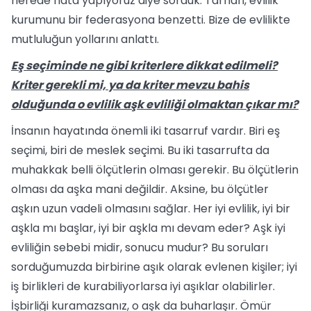
nerede hata yapıyoruz diye sorduk. Tarhan, evlilik
kurumunu bir federasyona benzetti. Bize de evlilikte
mutluluğun yol­larını anlattı.
Eş seçiminde ne gibi kriterlere dik­kat edilmeli?
Kriter gerekli mi, ya da kriter mevzu bahis
olduğunda o evli­lik aşk evliliği olmaktan çıkar mı?
İnsanın hayatında önemli iki tasarruf vardır. Biri eş
seçimi, biri de meslek se­çimi. Bu iki tasarrufta da
muhakkak belli ölçütlerin olması gerekir. Bu ölçütlerin
olması da aşka mani değildir. Aksine, bu ölçütler
aşkın uzun vadeli olmasını sağ­lar. Her iyi evlilik, iyi bir
aşkla mı başlar, iyi bir aşkla mı devam eder? Aşk iyi
ev­liliğin sebebi midir, sonucu mudur? Bu soruları
sorduğumuzda birbirine aşık ola­rak evlenen kişiler; iyi
iş birlikleri de kurabiliyorlarsa iyi aşıklar olabilirler.
İşbirliği kuramazsanız, o aşk da buharlaşır. Ömür