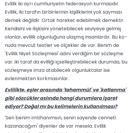
Evlilik iki ayrı cumhuriyetin fe­derasyon kurmasıdır.
Evlilik, iki tarafın birbirlerinin kişiliklerini yok sayması
de­mek değildir. Ortak hareket edebilmek demektir.
Kendisini ve ilişkisini yönete­bilecek seviyeye gelmiş
olanlar, evlilik olgunluğuna ulaşmış insanlardır. Bu ko­
nuda mevcut testler ve ölçekler de var. Benim de
'Evlilik Niyet Sözleşmesi' adını verdiğim bir sözleşme
var. iki taraf da ev­liliği içselleştirebilecek durumda, bu
söz­leşmeye imza atabilecek olgunluktalar ise
evlenmekten korkmasınlar.
Evlilikte, eşler arasında 'tahammül' ve 'katlanma'
gibi sözcükler aslında hangi durumlara işaret
ediyor? Do­ğal mı bu kelimelerin kullanılması?
'Sen benim imtihanımsın, senin sayen­de cenneti
kazanacağım' diyenler de var mesela. Evlilik