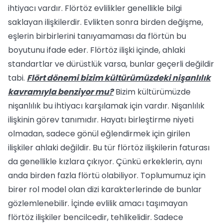
ihtiyacı vardır. Flörtöz evli­likler genellikle bilgi
saklayan ilişkilerdir. Evlikten sonra birden değişme,
eşlerin birbirlerini tanıyamaması da flörtün bu
boyutunu ifade eder. Flörtöz ilişki için­de, ahlaki
standartlar ve dürüstlük varsa, bunlar geçerli değildir
tabi.
Flört dönemi bizim kültürümüzdeki nişanlılık
kavramıyla benziyor mu?
Bizim kültürümüzde
nişanlılık bu ihtiya­cı karşılamak için vardır. Nişanlılık
ilişkinin görev tanımıdır. Hayatı birleştirme niyeti
olmadan, sadece gönül eğlendirmek için girilen
ilişkiler ahlaki değildir. Bu tür flör­töz ilişkilerin faturası
da genellikle kızlara çıkıyor. Çünkü erkeklerin, aynı
anda birden fazla flörtü olabiliyor. Toplumumuz için
birer rol model olan dizi karakterlerinde de bunlar
gözlemlenebilir. İçinde evlilik amacı taşımayan
flörtöz ilişkiler bencilcedir, tehlikelidir. Sadece