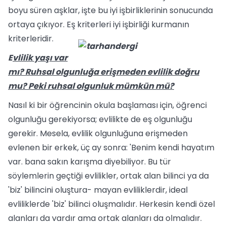
boyu süren aşklar, işte bu iyi işbirliklerinin sonucunda
ortaya çıkıyor. Eş kriterleri iyi işbirliği kurmanın
kriterleridir.
E
vlilik yaşı var
mı? Ruhsal olgunlu­ğa erişmeden evlilik doğru
mu? Peki ruhsal olgunluk mümkün mü?
Nasıl ki bir öğrencinin okula başla­ması için, öğrenci
olgunluğu gerekiyorsa; evlilikte de eş olgunluğu
gerekir. Mesela, evlilik olgunluğuna erişmeden
evlenen bir erkek, üç ay sonra: 'Benim kendi haya­tım
var. bana sakın karışma diyebiliyor. Bu tür
söylemlerin geçtiği evlilikler, ortak alan bilinci ya da
'biz' bilincini oluştura- mayan evliliklerdir, ideal
evliliklerde 'biz' bilinci oluşmalıdır. Herkesin kendi özel
alanları da vardır ama ortak alanları da olmalıdır.