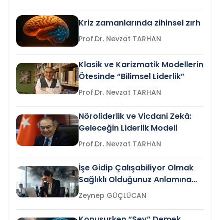
Kriz zamanlarında zihinsel zırh
Prof.Dr. Nevzat TARHAN
Klasik ve Karizmatik Modellerin
Ötesinde “Bilimsel Liderlik”
Prof.Dr. Nevzat TARHAN
Nöroliderlik ve Vicdani Zekâ:
Geleceğin Liderlik Modeli
Prof.Dr. Nevzat TARHAN
İşe Gidip Çalışabiliyor Olmak
Sağlıklı Olduğunuz Anlamına
Gelir mi?
Zeynep GÜÇLÜCAN
Konuşurken “Şey” Demek