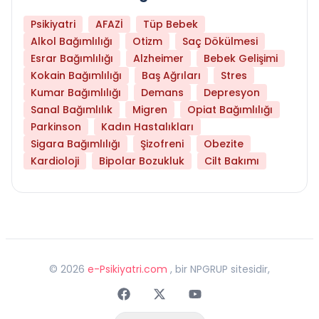
Psikiyatri
AFAZİ
Tüp Bebek
Alkol Bağımlılığı
Otizm
Saç Dökülmesi
Esrar Bağımlılığı
Alzheimer
Bebek Gelişimi
Kokain Bağımlılığı
Baş Ağrıları
Stres
Kumar Bağımlılığı
Demans
Depresyon
Sanal Bağımlılık
Migren
Opiat Bağımlılığı
Parkinson
Kadın Hastalıkları
Sigara Bağımlılığı
Şizofreni
Obezite
Kardioloji
Bipolar Bozukluk
Cilt Bakımı
©
2026
e-Psikiyatri.com
, bir NPGRUP sitesidir,
Faceebok
Twitter
Youtube