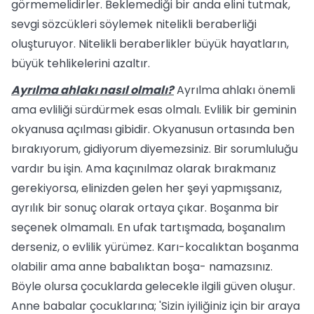
görmemelidirler. Beklemediği bir anda elini tutmak,
sevgi sözcükleri söylemek nitelikli beraberliği
oluşturuyor. Nitelikli beraberlikler büyük hayatların,
büyük tehlikelerini azaltır.
Ayrılma ahlakı nasıl olmalı?
Ayrılma ahlakı önemli
ama evliliği sür­dürmek esas olmalı. Evlilik bir geminin
okyanusa açılması gibidir. Okyanusun ortasında ben
bırakıyorum, gidiyorum diyemezsiniz. Bir sorumluluğu
vardır bu işin. Ama kaçınılmaz olarak bırakmanız
gerekiyorsa, elinizden gelen her şeyi yap­mışsanız,
ayrılık bir sonuç olarak ortaya çıkar. Boşanma bir
seçenek olmamalı. En ufak tartışmada, boşanalım
derseniz, o evlilik yürümez. Karı-kocalıktan boşan­ma
olabilir ama anne babalıktan boşa- namazsınız.
Böyle olursa çocuklarda ge­lecekle ilgili güven oluşur.
Anne babalar çocuklarına; 'Sizin iyiliğiniz için bir araya