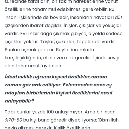
sürecinde tarafların, bir takım hareketlerine yahut
özelliklerine ta­hammül edebilmesi gerekebilir. Bu
insan ilişkilerinde de böyledir, insanların hayat­ları düz
çizgilerden ibaret değildir. İnişler, çıkışlar ve yokuşlar
vardır. Evlilik bir dağa çıkmak gibiyse; o yolda sadece
çiçekler yoktur. Taşlar, çukurlar, tepeler de vardır.
Bunları aşmak gerekir. Böyle durumlarla
karşılaşıldığında, el ele vermek gerekir. İçinde sevgi
olan tahammül faydalıdır.
İdeal evlilik uğruna kişisel özellikler zaman
zaman göz ardı ediliyor. Evlen­meden önce eş
adayları birbirlerinin kişisel özelliklerini nasıl
anlayabilir?
Tabii bunlar yüzde 100 anlaşılmıyor. Ama bir insan
%70-80
bu kişi bana göre­dir diyebiliyorsa; 'Bismillah'
deyip gitmesi gerekir. Kişilik özelliklerin