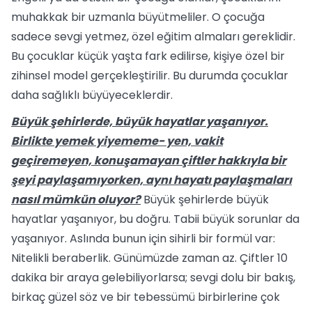
muhakkak bir uzmanla büyütmeliler. O çocuğa
sadece sevgi yetmez, özel eğitim almaları gerek­lidir.
Bu çocuklar küçük yaşta fark edilirse, kişiye özel bir
zihinsel model gerçekleş­tirilir. Bu durumda çocuklar
daha sağlıklı büyüyeceklerdir.
Büyük şehirlerde, büyük hayatlar yaşanıyor.
Birlikte yemek yiyememe- yen, vakit
geçiremeyen, konuşama­yan çiftler hakkıyla bir
şeyi paylaşamıyorken, aynı hayatı paylaşmaları
nasıl mümkün oluyor?
Büyük şehirlerde büyük
hayatlar yaşa­nıyor, bu doğru. Tabii büyük sorunlar da
yaşanıyor. Aslında bunun için sihirli bir formül var:
Nitelikli beraberlik. Günümüz­de zaman az. Çiftler 10
dakika bir ara­ya gelebiliyorlarsa; sevgi dolu bir bakış,
birkaç güzel söz ve bir tebessümü birbir­lerine çok