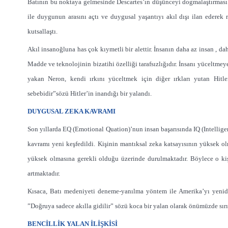
Batının bu noktaya gelmesinde Descartes’ın düşünceyi dogmalaştırması v
ile duygunun arasını açtı ve duygusal yaşantıyı akıl dışı ilan ederek
kutsallaştı.
Akıl insanoğluna has çok kıymetli bir alettir. İnsanın daha az insan , dah
Madde ve teknolojinin bizatihi özelliği tarafsızlığıdır. İnsanı yüceltme
yakan Neron, kendi ırkını yüceltmek için diğer ırkları yutan Hitle
sebebidir”sözü Hitler’in inandığı bir yalandı.
DUYGUSAL ZEKA KAVRAMI
Son yıllarda EQ (Emotional Quation)’nun insan başarısında IQ (Intelli
kavramı yeni keşfedildi. Kişinin mantıksal zeka katsayısının yüksek olm
yüksek olmasına gerekli olduğu üzerinde durulmaktadır. Böylece o kişi 
artmaktadır.
Kısaca, Batı medeniyeti deneme-yanılma yöntem ile Amerika’yı yenid
”Doğruya sadece akılla gidilir” sözü koca bir yalan olarak önümüzde sır
BENCİLLİK YALAN İLİŞKİSİ