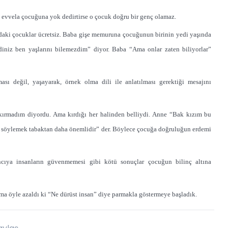
 evvela çocuğuna yok dedirtirse o çocuk doğru bir genç olamaz.
ındaki çocuklar ücretsiz. Baba gişe memuruna çocuğunun birinin yedi yaşında
niz ben yaşlarını bilemezdim” diyor. Baba “Ama onlar zaten biliyorlar”
sı değil, yaşayarak, örnek olma dili ile anlatılması gerektiği mesajını
kırmadım diyordu. Ama kırdığı her halinden belliydi. Anne “Bak kızım bu
eri söylemek tabaktan daha önemlidir” der. Böylece çocuğa doğruluğun erdemi
ncıya insanların güvenmemesi gibi kötü sonuçlar çocuğun bilinç altına
ma öyle azaldı ki “Ne dürüst insan” diye parmakla göstermeye başladık.