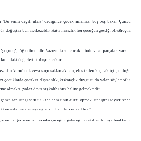
a "Bu senin değil, alma" dediğinde çocuk anlamaz, boş boş bakar. Çünkü
, doğuştan ben merkezcidir. Hatta hırsızlık her çocuğun geçtiği bir süreçtir.
uğu çocuğa öğretilmelidir. Vazoyu kıran çocuk elinde vazo parçaları varken
 konudaki değerlerini oluşturacaktır.
. Cezadan kurtulmak veya suçu saklamak için, eleştiriden kaçmak için, olduğu
azı çocuklarda çocuksu düşmanlık, kıskançlık duygusu da yalan söyletebilir.
eme olmakta ;yalan davranış kalıbı huy haline gelmektedir.
gence son isteği sorulur. O da annesinin dilini öpmek istediğini söyler. Anne
üçükken yalan söylemeyi öğrettin , ben de böyle oldum”.
reten ve gösteren anne-baba çocuğun geleceğini şekillendirmiş olmaktadır.