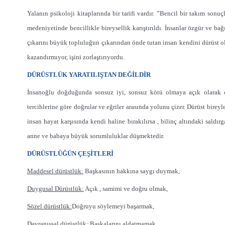
Yalanın psikoloji kitaplarında bir tarifi vardır. ”Bencil bir takım son
medeniyetinde bencillikle bireysellik karıştırıldı. İnsanlar özgür ve bağ
çıkarını büyük topluluğun çıkarından önde tutan insan kendini dürüst 
kazandırmıyor, işini zorlaştırıyordu.
DÜRÜSTLÜK YARATILIŞTAN DEĞİLDİR
İnsanoğlu doğduğunda sonsuz iyi, sonsuz kötü olmaya açık olarak 
tercihlerine göre doğrular ve eğriler arasında yolunu çizer. Dürüst birey
insan hayat karşısında kendi haline bırakılırsa , bilinç altındaki saldırg
anne ve babaya büyük sorumluluklar düşmektedir.
DÜRÜSTLÜĞÜN ÇEŞİTLERİ
Maddesel dürüstlük:
Başkasının hakkına saygı duymak,
Duygusal Dürüstlük:
Açık , samimi ve doğru olmak,
Sözel dürüstlük:
Doğruyu söylemeyi başarmak,
Davranışsal dürüstlük:
Başkalarını aldatmamak.