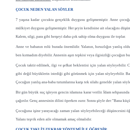
ÇOCUK NEDEN YALAN SÖYLER
7 yaşına kadar çocukta gerçeklik duygusu gelişmemiştir. Anne çocuğ
mülkiyet duygusu gelişmemiştir. Her şeyin kendisine ait olacağını düşünür
Kalem, silgi, para gibi herşeyi daha çok sahip olma duygusu ile toplar.
Anne ve babanın rolü burada önemlidir. Yalanın, hırsızlığın yanlış old
ben kırmadım diyebilir. Annenin aşırı tepkisi veya ilgisizliği çocuğun bu
Çocuk taktir edilmek, ilgi ve şefkat beklentisi için yalan söyleyebilir
gibi değil büyüklerin istediği gibi görünmek için yalan söyleyebilir. B
Çocuğun yanlış ana-baba tutumlarına karşı tek silahı genelde yalan söyl
Bir gün büyük suç işleyen gencin idamına karar verilir. İdam sehpasında 
çağırılır. Genç annesinin dilini öperken ısırır. Sonra şöyle der:”Bana k
Çocuğuna işine yarayacağı zaman yalan söyleyebileceği düşüncesini öğ
Yalanı teşvik eden aile olmamak amaç olmalıdır.
ÇOCUK TAKLİT-TEKRAR YÖNTEMİ İLE ÖĞRENİR
: