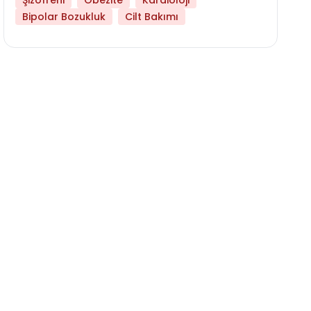
Şizofreni
Obezite
Kardioloji
Bipolar Bozukluk
Cilt Bakımı