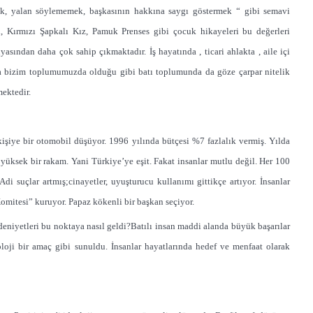
ak, yalan söylememek, başkasının hakkına saygı göstermek “ gibi semavi
sı, Kırmızı Şapkalı Kız, Pamuk Prenses gibi çocuk hikayeleri bu değerleri
ından daha çok sahip çıkmaktadır. İş hayatında , ticari ahlakta , aile içi
a bizim toplumumuzda olduğu gibi batı toplumunda da göze çarpar nitelik
ektedir.
işiye bir otomobil düşüyor. 1996 yılında bütçesi %7 fazlalık vermiş. Yılda
 yüksek bir rakam. Yani Türkiye’ye eşit. Fakat insanlar mutlu değil. Her 100
i suçlar artmış;cinayetler, uyuşturucu kullanımı gittikçe artıyor. İnsanlar
mitesi” kuruyor. Papaz kökenli bir başkan seçiyor.
deniyetleri bu noktaya nasıl geldi?Batılı insan maddi alanda büyük başarılar
ji bir amaç gibi sunuldu. İnsanlar hayatlarında hedef ve menfaat olarak