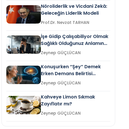
Nöroliderlik ve Vicdani Zekâ:
Geleceğin Liderlik Modeli
Prof.Dr. Nevzat TARHAN
İşe Gidip Çalışabiliyor Olmak
Sağlıklı Olduğunuz Anlamına
Gelir mi?
Zeynep GÜÇLÜCAN
Konuşurken “Şey” Demek
Erken Demans Belirtisi
Olabilir mi?
Zeynep GÜÇLÜCAN
Kahveye Limon Sıkmak
Zayıflatır mı?
Zeynep GÜÇLÜCAN