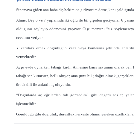
Sinemaya giden ana-baba diş hekimine gidiyorum derse, kapı çaldığında
Ahmet Bey 6 ve 7 yaşlarında iki oğlu ile bir gişeden geçiyorlar. 6 yaş
olduğunu söyleyip ödemesini yapıyor. Gişe memuru “siz söylemeseydi
cevabını veriyor.
Yukarıdaki örnek doğruluğun vaaz veya konferans şeklinde anlatılma
vermektedir.
Ayşe evde oynarken tabağı kırdı. Annesine karşı savunma olarak ben 
tabağı sen kırmışsın, belli oluyor, ama şunu bil ; doğru olmak, gerçekl
örnek dili ile anlatılmış oluyordu.
“Doğrularda aç eğrilerden tok görmedim” gibi değerli sözler, yala
işlenmelidir.
Görüldüğü gibi doğruluk, dürüstlük herkeste olması gereken özellikler a