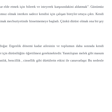
uçlar elde etmek için bilerek ve isteyerek karşısındakini aldatmak”. Günümüz
ımsız olmak isterken sadece kendisi için çalışan bireyler ortaya çıktı. Kendi
olmak mecburiyetinde hissetmemeye başladı. Çünkü dürüst olmak ona bir şey
doğar. Ergenlik dönemi kadar ailesinin ve toplumun daha sonrada kendi
ler için dürüstlüğün öğretilmesi gerekmektedir. Yaratılıştan melek gibi masum
anlık, bencillik , cinsellik gibi dürtülerin etkisi ile canavarlaşır. Bu nedenle