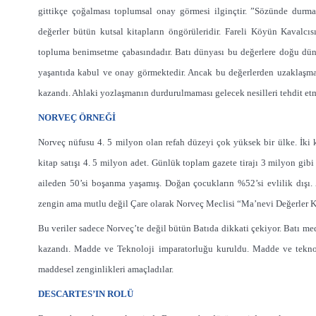
gittikçe çoğalması toplumsal onay görmesi ilginçtir. ”Sözünde durm
değerler bütün kutsal kitapların öngörüleridir. Fareli Köyün Kavalcı
topluma benimsetme çabasındadır. Batı dünyası bu değerlere doğu dünyas
yaşantıda kabul ve onay görmektedir. Ancak bu değerlerden uzaklaşm
kazandı. Ahlaki yozlaşmanın durdurulmaması gelecek nesilleri tehdit etm
NORVEÇ ÖRNEĞİ
Norveç nüfusu 4. 5 milyon olan refah düzeyi çok yüksek bir ülke. İki k
kitap satışı 4. 5 milyon adet. Günlük toplam gazete tirajı 3 milyon gibi
aileden 50’si boşanma yaşamış. Doğan çocukların %52’si evlilik dışı. Ad
zengin ama mutlu değil Çare olarak Norveç Meclisi “Ma’nevi Değerler Ko
Bu veriler sadece Norveç’te değil bütün Batıda dikkati çekiyor. Batı me
kazandı. Madde ve Teknoloji imparatorluğu kuruldu. Madde ve teknolo
maddesel zenginlikleri amaçladılar.
DESCARTES’IN ROLÜ