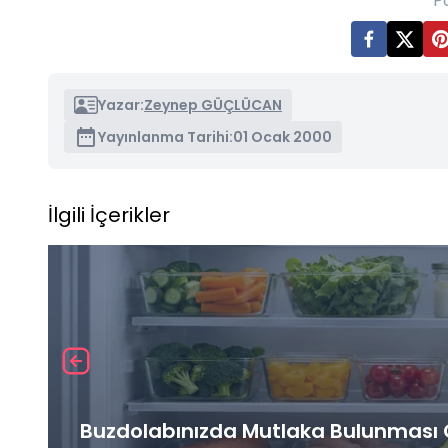
P
Yazar:
Zeynep GÜÇLÜCAN
Yayınlanma Tarihi:
01 Ocak 2000
İlgili İçerikler
Buzdolabınızda Mutlaka Bulunması G