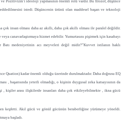
e Pozitivizm’i ideoloji yapmasının önemli rolü vardır. Bu filozof, düşünce
 reddedilmesini istedi. Düşüncenin ürünü olan maddesel başarı ve teknoloji
a çok insan olması daha az akıllı, daha çok akıllı olması ile paralel değildir.
ye veya canavarlaştırmaya hizmet edebilir. Yumurtasını pişirmek için kasabayı
r Batı medeniyetinin acı meyveleri değil midir?”Kuvvet istilanın haklı
gence Quation) kadar önemli olduğu üzerinde durulmaktadır. Daha doğrusu EQ
ası , başarısında yeterli olmadığı, o kişinin duygusal zeka katsayısının da
, kişiler arası ilişkilerde insanları daha çok etkileyebilmekte , ikna gücü
en keşfetti. Akıl gücü ve gönül gücünün beraberliğine yürümeye yöneldi.
ıtmaya başladı.