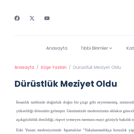
Faceebok
Twitter
Youtube
Anasayfa
Tıbbi Birimler
Kat
Anasayfa
/
Köşe Yazıları
/
Dürüstlük Meziyet Oldu
Dürüstlük Meziyet Oldu
İnsanlık tarihinde doğruluk doğru bir çizgi gibi seyretmemiş, sinüzoid
yükseldiği dönemler gelmiştir. Günümüzde modernizmin ahlakın güncell
açıkgözlülük denildiği, rüşvet yemeyen memura enayi gözüyle bakıldı t
Eski Yunan medeniyetinde Ispartalılar “Yakalanmadıkça hırsızlık ya