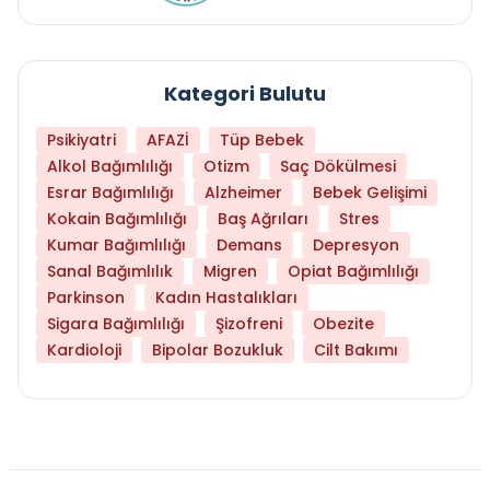
Kategori Bulutu
Psikiyatri
AFAZİ
Tüp Bebek
Alkol Bağımlılığı
Otizm
Saç Dökülmesi
Esrar Bağımlılığı
Alzheimer
Bebek Gelişimi
Kokain Bağımlılığı
Baş Ağrıları
Stres
Kumar Bağımlılığı
Demans
Depresyon
Sanal Bağımlılık
Migren
Opiat Bağımlılığı
Parkinson
Kadın Hastalıkları
Sigara Bağımlılığı
Şizofreni
Obezite
Kardioloji
Bipolar Bozukluk
Cilt Bakımı