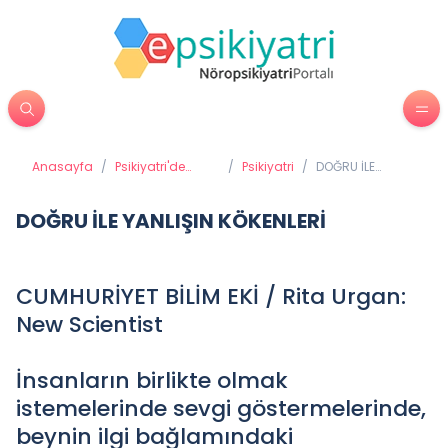
Anasayfa
/
Psikiyatri'de
/
Psikiyatri
/
DOĞRU İLE
Tedavi
YANLIŞIN
Yöntemleri
KÖKENLERİ
DOĞRU İLE YANLIŞIN KÖKENLERİ
CUMHURİYET BİLİM EKİ / Rita Urgan:
New Scientist
İnsanların birlikte olmak
istemelerinde sevgi göstermelerinde,
beynin ilgi bağlamındaki