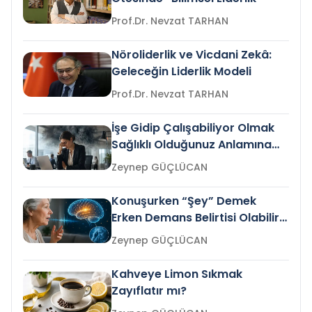
Prof.Dr. Nevzat TARHAN
Nöroliderlik ve Vicdani Zekâ:
Geleceğin Liderlik Modeli
Prof.Dr. Nevzat TARHAN
İşe Gidip Çalışabiliyor Olmak
Sağlıklı Olduğunuz Anlamına
Gelir mi?
Zeynep GÜÇLÜCAN
Konuşurken “Şey” Demek
Erken Demans Belirtisi Olabilir
mi?
Zeynep GÜÇLÜCAN
Kahveye Limon Sıkmak
Zayıflatır mı?