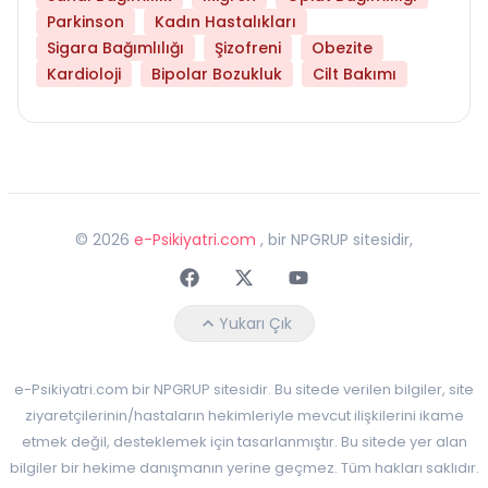
Parkinson
Kadın Hastalıkları
Sigara Bağımlılığı
Şizofreni
Obezite
Kardioloji
Bipolar Bozukluk
Cilt Bakımı
©
2026
e-Psikiyatri.com
, bir NPGRUP sitesidir,
Faceebok
Twitter
Youtube
Yukarı Çık
e-Psikiyatri.com bir NPGRUP sitesidir. Bu sitede verilen bilgiler, site
ziyaretçilerinin/hastaların hekimleriyle mevcut ilişkilerini ikame
etmek değil, desteklemek için tasarlanmıştır. Bu sitede yer alan
bilgiler bir hekime danışmanın yerine geçmez. Tüm hakları saklıdır.