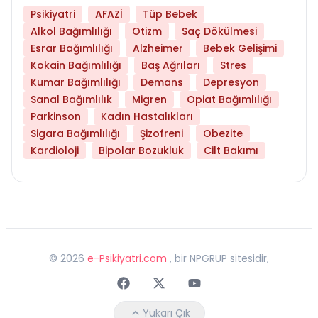
Psikiyatri
AFAZİ
Tüp Bebek
Alkol Bağımlılığı
Otizm
Saç Dökülmesi
Esrar Bağımlılığı
Alzheimer
Bebek Gelişimi
Kokain Bağımlılığı
Baş Ağrıları
Stres
Kumar Bağımlılığı
Demans
Depresyon
Sanal Bağımlılık
Migren
Opiat Bağımlılığı
Parkinson
Kadın Hastalıkları
Sigara Bağımlılığı
Şizofreni
Obezite
Kardioloji
Bipolar Bozukluk
Cilt Bakımı
©
2026
e-Psikiyatri.com
, bir NPGRUP sitesidir,
Faceebok
Twitter
Youtube
Yukarı Çık