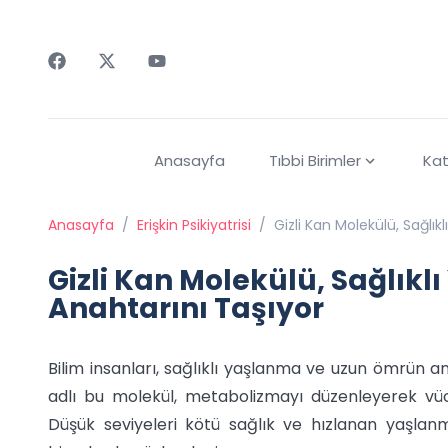
Faceebok
Twitter
Youtube
Anasayfa
Tıbbi Birimler
Kat
Anasayfa
/
Erişkin Psikiyatrisi
/
Gizli Kan Molekülü, Sağl
Gizli Kan Molekülü, Sağlı
Anahtarını Taşıyor
Bilim insanları, sağlıklı yaşlanma ve uzun ömrün an
adlı bu molekül, metabolizmayı düzenleyerek vücu
Düşük seviyeleri kötü sağlık ve hızlanan yaşlanma 