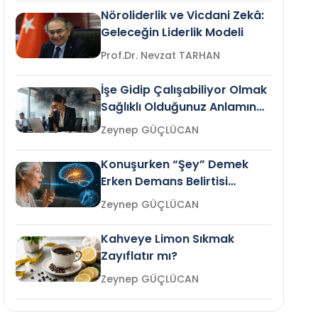
Nöroliderlik ve Vicdani Zekâ:
Geleceğin Liderlik Modeli
Prof.Dr. Nevzat TARHAN
İşe Gidip Çalışabiliyor Olmak
Sağlıklı Olduğunuz Anlamına
Gelir mi?
Zeynep GÜÇLÜCAN
Konuşurken “Şey” Demek
Erken Demans Belirtisi
Olabilir mi?
Zeynep GÜÇLÜCAN
Kahveye Limon Sıkmak
Zayıflatır mı?
Zeynep GÜÇLÜCAN