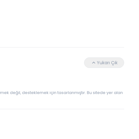
Daha Az Protein Tüketmek Yaşlanmayı Yava
Yukarı Çık
 etmek değil, desteklemek için tasarlanmıştır. Bu sitede yer alan