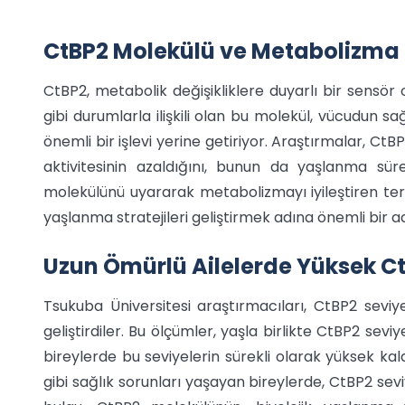
CtBP2 Molekülü ve Metabolizma İl
CtBP2, metabolik değişikliklere duyarlı bir sensö
gibi durumlarla ilişkili olan bu molekül, vücudun s
önemli bir işlevi yerine getiriyor. Araştırmalar, CtBP
aktivitesinin azaldığını, bunun da yaşlanma süre
molekülünü uyararak metabolizmayı iyileştiren terapö
yaşlanma stratejileri geliştirmek adına önemli bir ad
Uzun Ömürlü Ailelerde Yüksek Ct
Tsukuba Üniversitesi araştırmacıları, CtBP2 sevi
geliştirdiler. Bu ölçümler, yaşla birlikte CtBP2 sev
bireylerde bu seviyelerin sürekli olarak yüksek kald
gibi sağlık sorunları yaşayan bireylerde, CtBP2 sevi