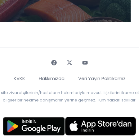
Faceebok
Twitter
Youtube
KVKK
Hakkımızda
Veri Yayın Politikamız
r, site ziyaretçilerinin/hastaların hekimleriyle mevcut ilişkilerini ikame
bilgiler bir hekime danışmanın yerine geçmez. Tüm hakları saklıdır.