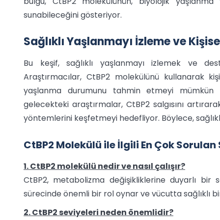
bulgu, CtBP2 molekülünün, biyolojik yaşlanma
sunabileceğini gösteriyor.
Sağlıklı Yaşlanmayı İzleme ve Kişisell
Bu keşif, sağlıklı yaşlanmayı izlemek ve dest
Araştırmacılar, CtBP2 molekülünü kullanarak kişiye
yaşlanma durumunu tahmin etmeyi mümkün kıla
gelecekteki araştırmalar, CtBP2 salgısını artırar
yöntemlerini keşfetmeyi hedefliyor. Böylece, sağlıklı 
CtBP2 Molekülü ile İlgili En Çok Sorula
1. CtBP2 molekülü nedir ve nasıl çalışır?
CtBP2, metabolizma değişikliklerine duyarlı bir
sürecinde önemli bir rol oynar ve vücutta sağlıklı b
2. CtBP2 seviyeleri neden önemlidir?