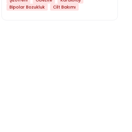
Şizofreni
Obezite
Kardioloji
Bipolar Bozukluk
Cilt Bakımı