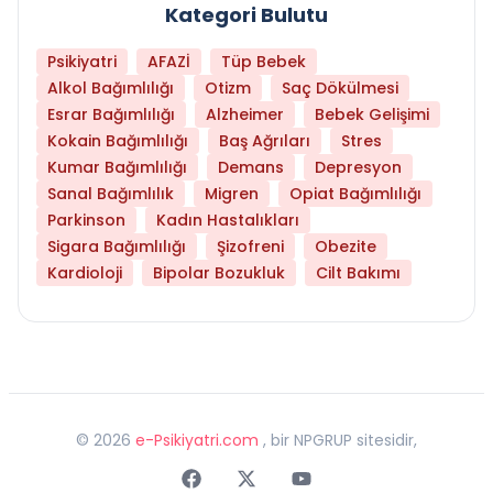
Kategori Bulutu
Psikiyatri
AFAZİ
Tüp Bebek
Alkol Bağımlılığı
Otizm
Saç Dökülmesi
Esrar Bağımlılığı
Alzheimer
Bebek Gelişimi
Kokain Bağımlılığı
Baş Ağrıları
Stres
Kumar Bağımlılığı
Demans
Depresyon
Sanal Bağımlılık
Migren
Opiat Bağımlılığı
Parkinson
Kadın Hastalıkları
Sigara Bağımlılığı
Şizofreni
Obezite
Kardioloji
Bipolar Bozukluk
Cilt Bakımı
©
2026
e-Psikiyatri.com
, bir NPGRUP sitesidir,