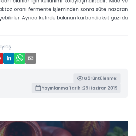
kları olanlar için kullanımı kolaylaşmaktadır. Mide ve
 laktoz oranı fermente işleminden sonra süte nazaran
içebilirler. Ayrıca kefirde bulunan karbondioksit gazı da
aylaş
Görüntülenme:
Yayınlanma Tarihi:
29 Haziran 2019