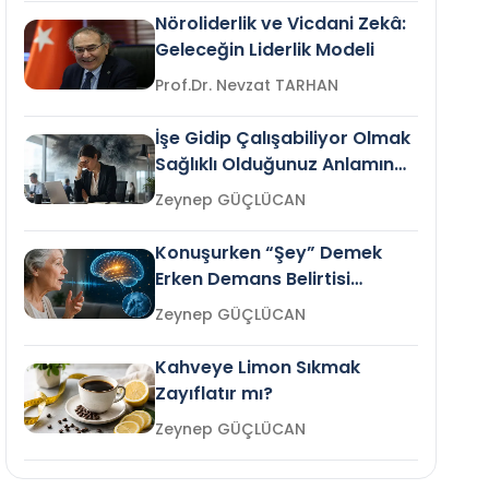
Nöroliderlik ve Vicdani Zekâ:
Geleceğin Liderlik Modeli
Prof.Dr. Nevzat TARHAN
İşe Gidip Çalışabiliyor Olmak
Sağlıklı Olduğunuz Anlamına
Gelir mi?
Zeynep GÜÇLÜCAN
Konuşurken “Şey” Demek
Erken Demans Belirtisi
Olabilir mi?
Zeynep GÜÇLÜCAN
Kahveye Limon Sıkmak
Zayıflatır mı?
Zeynep GÜÇLÜCAN