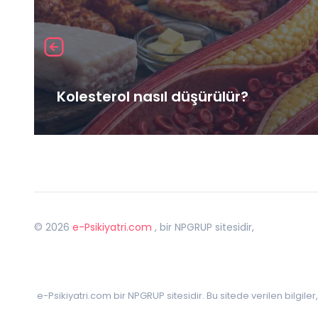
Kolesterol nasıl düşürülür?
©
2026
e-Psikiyatri.com
, bir NPGRUP sitesidir,
e-Psikiyatri.com bir NPGRUP sitesidir. Bu sitede verilen bilgile