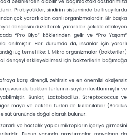
rıdaki besinlerden alabilir ve bağırsaktaki dostlarımıza
denir. Probiyotikler, sindirim sisteminde belli sayılarda
dan çok yararlı olan canlı organizmalardır. Bir başka
iyal dengesini düzelterek yararlı bir şekilde etkileyen
ancada “Pro Biyo” köklerinden gelir ve “Pro Yaşam”
la anılmıştır. Her durumda da, insanlar için yararlı
ndığı üç temel ilke; 1. Mikro organizmalar (bakteriler)
biyal dengeyi etkileyebilmesi için bakterilerin bağırsağa
fraya karşı dirençli, zehirsiz ve en önemlisi oksijensiz
rçevesinde bakteri türlerinin sayıları kısıtlanmıştır ve
abilmiştir. Bunlar; Lactobacillus, Streptococcus ve
r maya ve bakteri türleri de kullanılabilir (Bacillus
te süt ürününde doğal olarak bulunur.
ararlı ve hastalık yapıcı mikropların içeriye girmesini
terileridir. Bunun yanında araştırmalar mayaların da