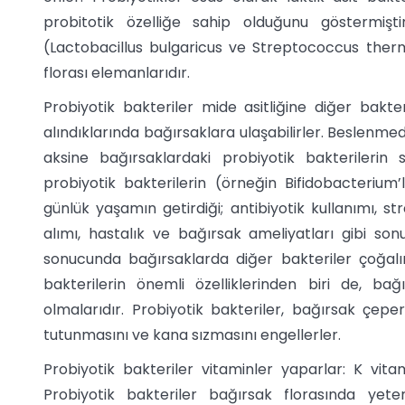
probitotik özelliğe sahip olduğunu göstermişt
(Lactobacillus bulgaricus ve Streptococcus thermo
florası elemanlarıdır.
Probiyotik bakteriler mide asitliğine diğer bakte
alındıklarında bağırsaklara ulaşabilirler. Beslenmed
aksine bağırsaklardaki probiyotik bakterilerin say
probiyotik bakterilerin (örneğin Bifidobacterium
günlük yaşamın getirdiği; antibiyotik kullanımı, st
alımı, hastalık ve bağırsak ameliyatları gibi so
sonucunda bağırsaklarda diğer bakteriler çoğalır ve
bakterilerin önemli özelliklerinden biri de, b
olmalarıdır. Probiyotik bakteriler, bağırsak çepe
tutunmasını ve kana sızmasını engellerler.
Probiyotik bakteriler vitaminler yaparlar: K vitamin
Probiyotik bakteriler bağırsak florasında yete