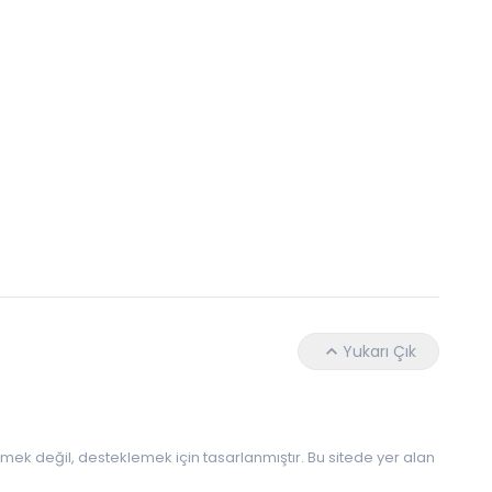
Daha Az Protein Tüketmek Yaşlanmayı Yava
Yukarı Çık
 etmek değil, desteklemek için tasarlanmıştır. Bu sitede yer alan