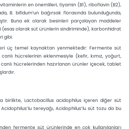
 vitaminlerin en önemlileri, tiyamin (B1), riboflavin (B2),
mada, B. bifidum’un bağırsak florasında bulunduğunda,
iştir. Buna ek olarak besinleri parçalayan maddeler
ri (esas olarak süt ürünlerin sindiriminde), karbonhidrat
i gibi.
releri üç temel kaynaktan yenmektedir: Fermente süt
 canlı hücrelerinin eklenmesiyle (kefir, kımız, yoğurt,
n canlı hücrelerinden hazırlanan ürünler içecek, tablet
lardır.
 birlikte, Lactobacillus acidophilus içeren diğer süt
, Acidophilus’lu tereyağı, Acidophilus’lu süt tozu da bu
inden fermente süt ürünlerinde en çok kullanılanları