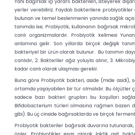
Yani bağırsak içi yararlı bakterileri, isteyerek dışa
yerler verebiliriz. Faydalı bakterilere probiyotikler 
bulunan ve temel beslenmenin yanında sağlık açısın
tanımda ise; Probiyotik, kullananın bağırsak mikrob
canlı organizmalardır. Probiyotik kelimesi Yun
anlamına gelir. Son yıllarda birçok değişik tanım
bakteriyel bir ürün olarak bulunur. Bu tanımın daya
canlıdır, 2. Bakteriler ağız yoluyla alınır, 3. Mikro
kadar canlı olarak ulaşması gerekir.
Buna göre Probiyotik bakteri, aside (mide asidi), sa
ortamda yaşayabilen bir tür olmalıdır. Bu ölçütler çe
sadece bazı bakteri grupları bu koşulları sağlay
Bifidobacterium türleri olmasına rağmen bazen diğe
gibi). Bu üç cinside bağırsaklarda ve birçok fermen
Probiyotik bakteriler bağırsak duvarına tutunarak, z
önler. Probiyotikler esas olarak laktik asit bak