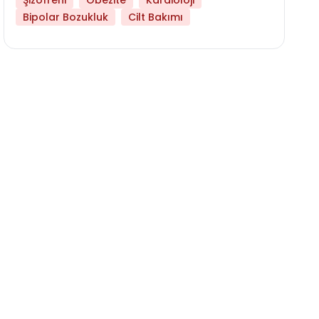
Şizofreni
Obezite
Kardioloji
Bipolar Bozukluk
Cilt Bakımı