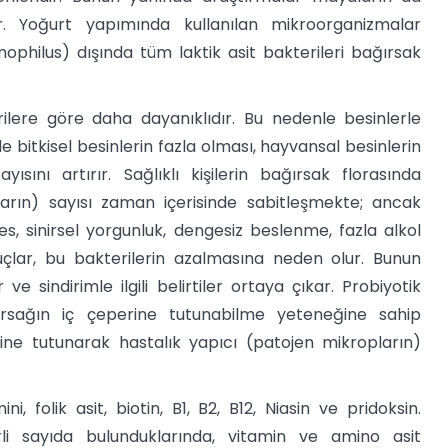
ir. Yoğurt yapımında kullanılan mikroorganizmalar
philus) dışında tüm laktik asit bakterileri bağırsak
rilere göre daha dayanıklıdır. Bu nedenle besinlerle
e bitkisel besinlerin fazla olması, hayvansal besinlerin
ısını artırır. Sağlıklı kişilerin bağırsak florasında
’ların) sayısı zaman içerisinde sabitleşmekte; ancak
res, sinirsel yorgunluk, dengesiz beslenme, fazla alkol
nuçlar, bu bakterilerin azalmasına neden olur. Bunun
 sindirimle ilgili belirtiler ortaya çıkar. Probiyotik
ağırsağın iç çeperine tutunabilme yeteneğine sahip
rine tutunarak hastalık yapıcı (patojen mikropların)
i, folik asit, biotin, B1, B2, B12, Niasin ve pridoksin.
rli sayıda bulunduklarında, vitamin ve amino asit