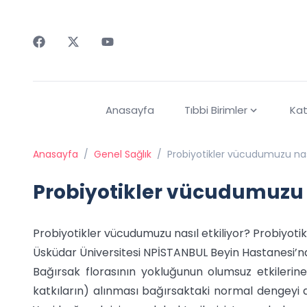
Faceebok
Twitter
Youtube
Anasayfa
Tıbbi Birimler
Kat
Anasayfa
/
Genel Sağlık
/
Probiyotikler vücudumuzu nası
Probiyotikler vücudumuzu n
Probiyotikler vücudumuzu nasıl etkiliyor? Probiyot
Üsküdar Üniversitesi NPİSTANBUL Beyin Hastanesi’nde
Bağırsak florasının yokluğunun olumsuz etkilerine 
katkıların) alınması bağırsaktaki normal dengeyi 