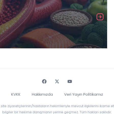
Faceebok
Twitter
Youtube
KVKK
Hakkımızda
Veri Yayın Politikamız
r, site ziyaretçilerinin/hastaların hekimleriyle mevcut ilişkilerini ikame
bilgiler bir hekime danışmanın yerine geçmez. Tüm hakları saklıdır.