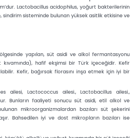
m’dur. Lactobacillus acidophilus, yoğurt bakterilerinin
p, sindirim sisteminde bulunan yüksek asitlik etkisine ve
 bölgesinde yapılan, süt asidi ve alkol fermantasyonu
kıvamında), hafif ekşimsi bir Türk içeceğidir. Kefir
bilir. Kefir, bağırsak florasını inşa etmek için iyi bir
 ailesi, Lactococcus ailesi., Lactobacillus ailesi.,
. Bunların faaliyeti sonucu süt asidi, etil alkol ve
 bulunan mikroorganizmalardan bazıları süt şekerini
aşır. Bahsedilen iyi ve dost mikropların bazıları ise