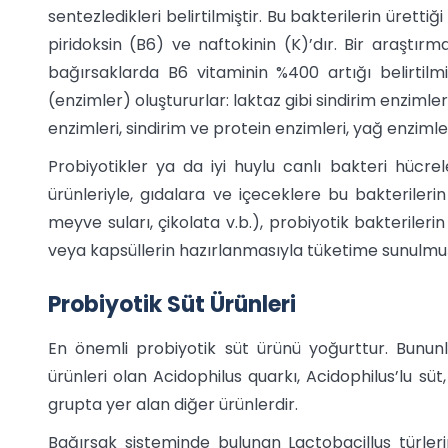
sentezledikleri belirtilmiştir. Bu bakterilerin ürettiği
piridoksin (B6) ve naftokinin (K)’dır. Bir araştır
bağırsaklarda B6 vitaminin %400 artığı belirtilm
(enzimler) oluştururlar: laktaz gibi sindirim enzimle
enzimleri, sindirim ve protein enzimleri, yağ enzimler
Probiyotikler ya da iyi huylu canlı bakteri hüc
ürünleriyle, gıdalara ve içeceklere bu bakterilerin
meyve suları, çikolata v.b.), probiyotik bakterileri
veya kapsüllerin hazırlanmasıyla tüketime sunulmuş
Probiyotik Süt Ürünleri
En önemli probiyotik süt ürünü yoğurttur. Bununla
ürünleri olan Acidophilus quarkı, Acidophilus’lu süt
grupta yer alan diğer ürünlerdir.
Bağırsak sisteminde bulunan Lactobacillus türler