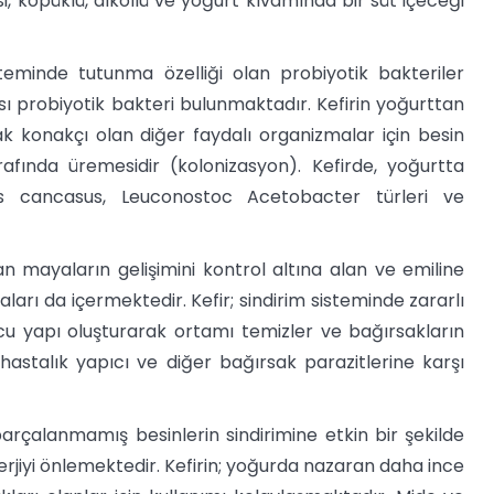
, köpüklü, alkollü ve yoğurt kıvamında bir süt içeceği
steminde tutunma özelliği olan probiyotik bakteriler
sı probiyotik bakteri bulunmaktadır. Kefirin yoğurttan
rak konakçı olan diğer faydalı organizmalar için besin
rafında üremesidir (kolonizasyon). Kefirde, yoğurtta
us cancasus, Leuconostoc Acetobacter türleri ve
olan mayaların gelişimini kontrol altına alan ve emiline
arı da içermektedir. Kefir; sindirim sisteminde zararlı
 yapı oluşturarak ortamı temizler ve bağırsakların
i hastalık yapıcı ve diğer bağırsak parazitlerine karşı
rçalanmamış besinlerin sindirimine etkin bir şekilde
erjiyi önlemektedir. Kefirin; yoğurda nazaran daha ince