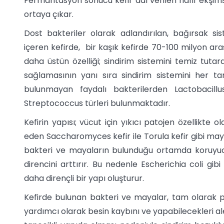
Fermantasyon sonucu kefir adı verilen hafif ekşimsi
ortaya çıkar.
Dost bakteriler olarak adlandırılan, bağırsak si
içeren kefirde, bir kaşık kefirde 70-100 milyon ara
daha üstün özelliği; sindirim sistemini temiz tuta
sağlamasının yanı sıra sindirim sistemini her ta
bulunmayan faydalı bakterilerden Lactobacill
Streptococcus türleri bulunmaktadır.
Kefirin yapısı; vücut için yıkıcı patojen özellikte 
eden Saccharomyces kefir ile Torula kefir gibi mayal
bakteri ve mayaların bulunduğu ortamda koruyucu
direncini arttırır. Bu nedenle Escherichia coli gib
daha dirençli bir yapı oluşturur.
Kefirde bulunan bakteri ve mayalar, tam olarak pa
yardımcı olarak besin kaybını ve yapabilecekleri al