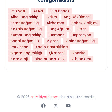
Kategori Bulutu
Psikiyatri
AFAZİ
Tüp Bebek
Alkol Bağımlılığı
Otizm
Saç Dökülmesi
Esrar Bağımlılığı
Alzheimer
Bebek Gelişimi
Kokain Bağımlılığı
Baş Ağrıları
Stres
Kumar Bağımlılığı
Demans
Depresyon
Sanal Bağımlılık
Migren
Opiat Bağımlılığı
Parkinson
Kadın Hastalıkları
Sigara Bağımlılığı
Şizofreni
Obezite
Kardioloji
Bipolar Bozukluk
Cilt Bakımı
©
2026
e-Psikiyatri.com
, bir NPGRUP sitesidir,
Faceebok
Twitter
Youtube