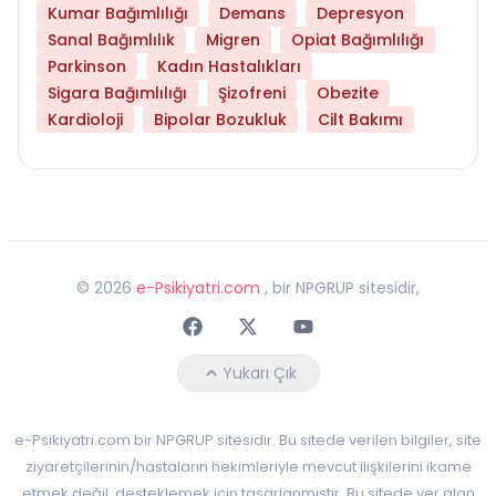
Kumar Bağımlılığı
Demans
Depresyon
Sanal Bağımlılık
Migren
Opiat Bağımlılığı
Parkinson
Kadın Hastalıkları
Sigara Bağımlılığı
Şizofreni
Obezite
Kardioloji
Bipolar Bozukluk
Cilt Bakımı
©
2026
e-Psikiyatri.com
, bir NPGRUP sitesidir,
Faceebok
Twitter
Youtube
Yukarı Çık
e-Psikiyatri.com bir NPGRUP sitesidir. Bu sitede verilen bilgiler, site
ziyaretçilerinin/hastaların hekimleriyle mevcut ilişkilerini ikame
etmek değil, desteklemek için tasarlanmıştır. Bu sitede yer alan