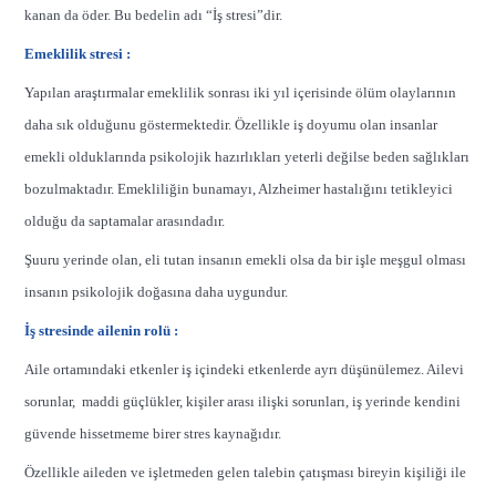
kanan da öder. Bu bedelin adı “İş stresi”dir.
Emeklilik stresi :
Yapılan araştırmalar emeklilik sonrası iki yıl içerisinde ölüm olaylarının
daha sık olduğunu göstermektedir. Özellikle iş doyumu olan insanlar
emekli olduklarında psikolojik hazırlıkları yeterli değilse beden sağlıkları
bozulmaktadır. Emekliliğin bunamayı, Alzheimer hastalığını tetikleyici
olduğu da saptamalar arasındadır.
Şuuru yerinde olan, eli tutan insanın emekli olsa da bir işle meşgul olması
insanın psikolojik doğasına daha uygundur.
İş stresinde ailenin rolü :
Aile ortamındaki etkenler iş içindeki etkenlerde ayrı düşünülemez. Ailevi
sorunlar, maddi güçlükler, kişiler arası ilişki sorunları, iş yerinde kendini
güvende hissetmeme birer stres kaynağıdır.
Özellikle aileden ve işletmeden gelen talebin çatışması bireyin kişiliği ile