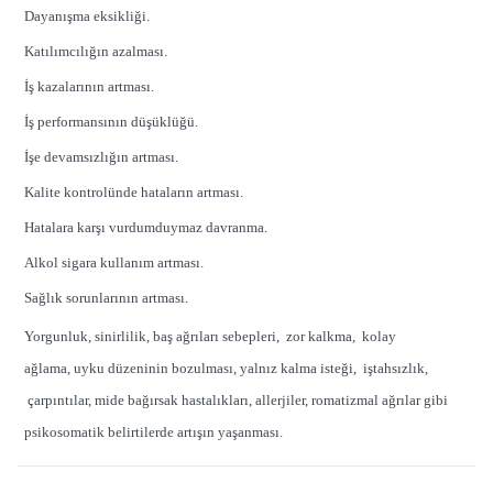
Dayanışma eksikliği.
Katılımcılığın azalması.
İş kazalarının artması.
İş performansının düşüklüğü.
İşe devamsızlığın artması.
Kalite kontrolünde hataların artması.
Hatalara karşı vurdumduymaz davranma.
Alkol sigara kullanım artması.
Sağlık sorunlarının artması.
Yorgunluk, sinirlilik, baş ağrıları sebepleri, zor kalkma, kolay
ağlama, uyku düzeninin bozulması, yalnız kalma isteği, iştahsızlık,
çarpıntılar, mide bağırsak hastalıkları, allerjiler, romatizmal ağrılar gibi
psikosomatik belirtilerde artışın yaşanması.