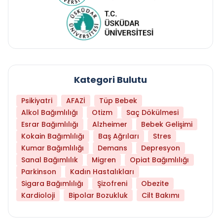
Kategori Bulutu
Psikiyatri
AFAZİ
Tüp Bebek
Alkol Bağımlılığı
Otizm
Saç Dökülmesi
Esrar Bağımlılığı
Alzheimer
Bebek Gelişimi
Kokain Bağımlılığı
Baş Ağrıları
Stres
Kumar Bağımlılığı
Demans
Depresyon
Sanal Bağımlılık
Migren
Opiat Bağımlılığı
Parkinson
Kadın Hastalıkları
Sigara Bağımlılığı
Şizofreni
Obezite
Kardioloji
Bipolar Bozukluk
Cilt Bakımı