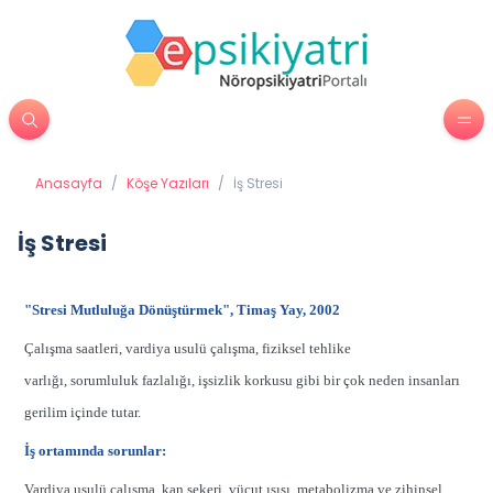
Anasayfa
/
Köşe Yazıları
/
İş Stresi
İş Stresi
"Stresi Mutluluğa Dönüştürmek", Timaş Yay, 2002
Çalışma saatleri, vardiya usulü çalışma, fiziksel tehlike
varlığı, sorumluluk fazlalığı, işsizlik korkusu gibi bir çok neden insanları
gerilim içinde tutar.
İş ortamında sorunlar:
Vardiya usulü çalışma, kan şekeri, vücut ısısı, metabolizma ve zihinsel