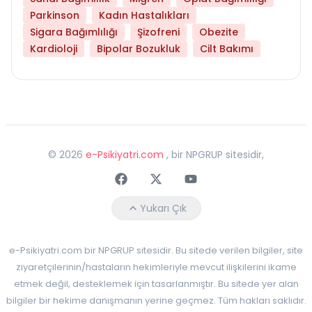
Parkinson
Kadın Hastalıkları
Sigara Bağımlılığı
Şizofreni
Obezite
Kardioloji
Bipolar Bozukluk
Cilt Bakımı
©
2026
e-Psikiyatri.com
, bir NPGRUP sitesidir,
Faceebok
Twitter
Youtube
Yukarı Çık
e-Psikiyatri.com bir NPGRUP sitesidir. Bu sitede verilen bilgiler, site
ziyaretçilerinin/hastaların hekimleriyle mevcut ilişkilerini ikame
etmek değil, desteklemek için tasarlanmıştır. Bu sitede yer alan
bilgiler bir hekime danışmanın yerine geçmez. Tüm hakları saklıdır.