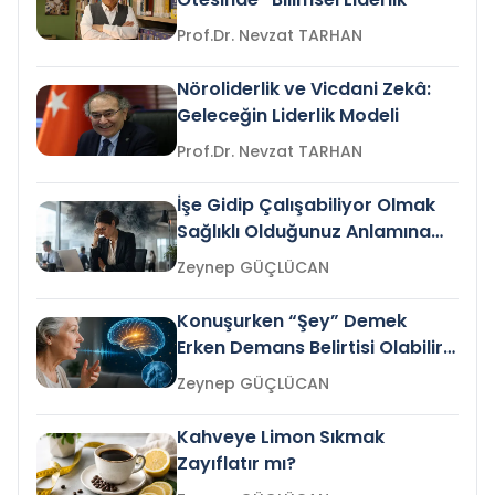
Prof.Dr. Nevzat TARHAN
Nöroliderlik ve Vicdani Zekâ:
Geleceğin Liderlik Modeli
Prof.Dr. Nevzat TARHAN
İşe Gidip Çalışabiliyor Olmak
Sağlıklı Olduğunuz Anlamına
Gelir mi?
Zeynep GÜÇLÜCAN
Konuşurken “Şey” Demek
Erken Demans Belirtisi Olabilir
mi?
Zeynep GÜÇLÜCAN
Kahveye Limon Sıkmak
Zayıflatır mı?