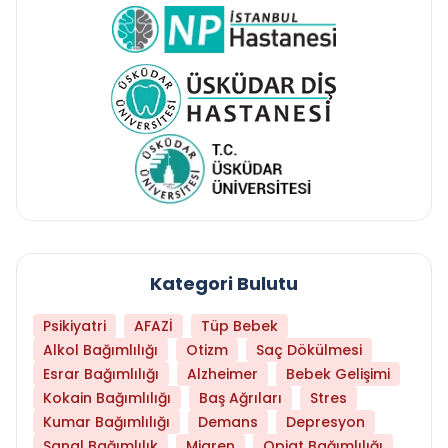
Kategori Bulutu
Psikiyatri
AFAZİ
Tüp Bebek
Alkol Bağımlılığı
Otizm
Saç Dökülmesi
Esrar Bağımlılığı
Alzheimer
Bebek Gelişimi
Kokain Bağımlılığı
Baş Ağrıları
Stres
Kumar Bağımlılığı
Demans
Depresyon
Sanal Bağımlılık
Migren
Opiat Bağımlılığı