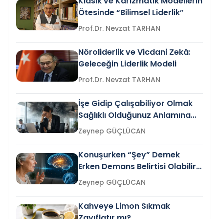
Klasik ve Karizmatik Modellerin
Ötesinde “Bilimsel Liderlik”
Prof.Dr. Nevzat TARHAN
Nöroliderlik ve Vicdani Zekâ:
Geleceğin Liderlik Modeli
Prof.Dr. Nevzat TARHAN
İşe Gidip Çalışabiliyor Olmak
Sağlıklı Olduğunuz Anlamına
Gelir mi?
Zeynep GÜÇLÜCAN
Konuşurken “Şey” Demek
Erken Demans Belirtisi Olabilir
mi?
Zeynep GÜÇLÜCAN
Kahveye Limon Sıkmak
Zayıflatır mı?