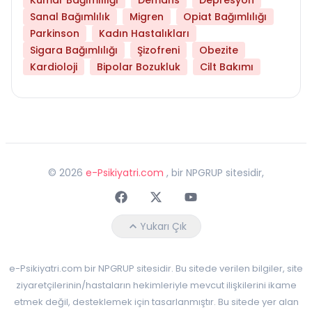
Sanal Bağımlılık
Migren
Opiat Bağımlılığı
Parkinson
Kadın Hastalıkları
Sigara Bağımlılığı
Şizofreni
Obezite
Kardioloji
Bipolar Bozukluk
Cilt Bakımı
©
2026
e-Psikiyatri.com
, bir NPGRUP sitesidir,
Faceebok
Twitter
Youtube
Yukarı Çık
e-Psikiyatri.com bir NPGRUP sitesidir. Bu sitede verilen bilgiler, site
ziyaretçilerinin/hastaların hekimleriyle mevcut ilişkilerini ikame
etmek değil, desteklemek için tasarlanmıştır. Bu sitede yer alan