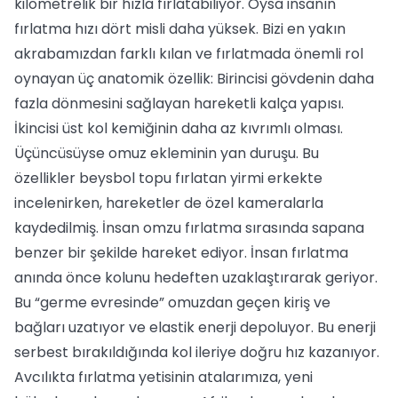
kilometrelik bir hızla fırlatabiliyor. Oysa insanın
fırlatma hızı dört misli daha yüksek. Bizi en yakın
akrabamızdan farklı kılan ve fırlatmada önemli rol
oynayan üç anatomik özellik: Birincisi gövdenin daha
fazla dönmesini sağlayan hareketli kalça yapısı.
İkincisi üst kol kemiğinin daha az kıvrımlı olması.
Üçüncüsüyse omuz ekleminin yan duruşu. Bu
özellikler beysbol topu fırlatan yirmi erkekte
incelenirken, hareketler de özel kameralarla
kaydedilmiş. İnsan omzu fırlatma sırasında sapana
benzer bir şekilde hareket ediyor. İnsan fırlatma
anında önce kolunu hedeften uzaklaştırarak geriyor.
Bu “germe evresinde” omuzdan geçen kiriş ve
bağları uzatıyor ve elastik enerji depoluyor. Bu enerji
serbest bırakıldığında kol ileriye doğru hız kazanıyor.
Avcılıkta fırlatma yetisinin atalarımıza, yeni