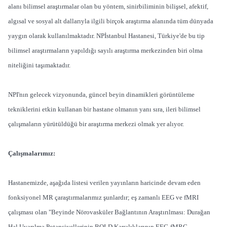
alanı bilimsel araştırmalar olan bu yöntem, sinirbiliminin bilişsel, afektif,
algısal ve sosyal alt dallarıyla ilgili birçok araştırma alanında tüm dünyada
yaygın olarak kullanılmaktadır. NPİstanbul Hastanesi, Türkiye'de bu tip
bilimsel araştırmaların yapıldığı sayılı araştırma merkezinden biri olma
niteliğini taşımaktadır.
NPI'nın gelecek vizyonunda, güncel beyin dinamikleri görüntüleme
tekniklerini etkin kullanan bir hastane olmanın yanı sıra, ileri bilimsel
çalışmaların yürütüldüğü bir araştırma merkezi olmak yer alıyor.
Çalışmalarımız:
Hastanemizde, aşağıda listesi verilen yayınların haricinde devam eden
fonksiyonel MR çaraştırmalarımız şunlardır; eş zamanlı EEG ve fMRI
çalışması olan "Beyinde Nörovasküler Bağlantının Araştırılması: Durağan
Hal Uyarılma Potansiyellerinin BOLD Karşılıklarının EEG-fMRG