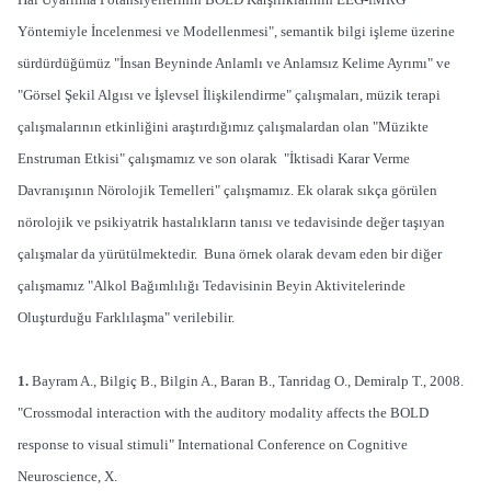
Yöntemiyle İncelenmesi ve Modellenmesi", semantik bilgi işleme üzerine
sürdürdüğümüz "İnsan Beyninde Anlamlı ve Anlamsız Kelime Ayrımı" ve
"Görsel Şekil Algısı ve İşlevsel İlişkilendirme" çalışmaları, müzik terapi
çalışmalarının etkinliğini araştırdığımız çalışmalardan olan "Müzikte
Enstruman Etkisi" çalışmamız ve son olarak "İktisadi Karar Verme
Davranışının Nörolojik Temelleri" çalışmamız. Ek olarak sıkça görülen
nörolojik ve psikiyatrik hastalıkların tanısı ve tedavisinde değer taşıyan
çalışmalar da yürütülmektedir. Buna örnek olarak devam eden bir diğer
çalışmamız "Alkol Bağımlılığı Tedavisinin Beyin Aktivitelerinde
Oluşturduğu Farklılaşma" verilebilir.
1.
Bayram A., Bilgiç B., Bilgin A., Baran B., Tanridag O., Demiralp T., 2008.
"Crossmodal interaction with the auditory modality affects the BOLD
response to visual stimuli" International Conference on Cognitive
Neuroscience, X.