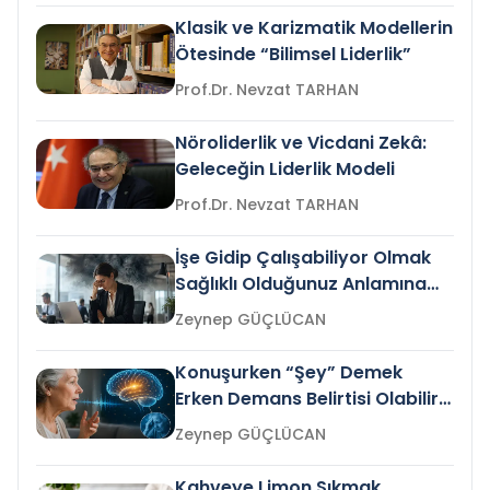
Klasik ve Karizmatik Modellerin
Ötesinde “Bilimsel Liderlik”
Prof.Dr. Nevzat TARHAN
Nöroliderlik ve Vicdani Zekâ:
Geleceğin Liderlik Modeli
Prof.Dr. Nevzat TARHAN
İşe Gidip Çalışabiliyor Olmak
Sağlıklı Olduğunuz Anlamına
Gelir mi?
Zeynep GÜÇLÜCAN
Konuşurken “Şey” Demek
Erken Demans Belirtisi Olabilir
mi?
Zeynep GÜÇLÜCAN
Kahveye Limon Sıkmak