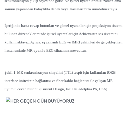
senkronizasyon çıkışı sayesinde görsel ve işitsel uyaranlarımızı zamanlama
sorunu yaşamadan kolaylıkla denek veya hastalarımıza sunabilmekteyiz.
İçeriğinde hasta cevap butonları ve görsel uyaranlar için projeksiyon sistemi
bulunan düzeneklerimizde işitsel uyaranlar için Achieva'nın ses sistemini
kullanmaktayız. Ayrıca, eş zamanlı EEG ve fMRI çekimleri de gerçekleştiren
hastanemizde MR uyumlu EEG cihazımız mevcuttur.
Şekil 1. MR senkronizasyon sinyalini (TTL) tespit için kullanılan fORB
interface ünitesinin bağlantısı ve fiber kablo bağlantısı ile çalışan MR
uyumlu cevap butonu (Current Design, Inc. Philadelphia PA, USA).