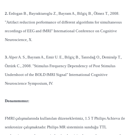
2.
Erdogan B., Bayraktaroglu Z., Bayram A., Bilgiç B., Ölmez T., 2008.
"Artifact reduction performance of different algorithms for simultaneous
recordings of EEG and fMRI" International Conference on Cognitive
Neuroscience, X.
3.
Alper A. S., Bayram A., Emir U. E., Bilgiç B., Tanrıdağ O., Demiralp T.,
Öztürk C., 2008. "Stimulus Frequency Dependency of Post Stimulus
Undershoot of the BOLD fMRI Signal" International Cognitive
Neuroscience Symposium, IV.
Donanımımız:
FMRI çalışmalarında kullanılan düzeneklerimiz, 1.5 T Philips Achieva ile
senkronize çalışmaktadır. Philips MR sisteminin sunduğu TTL