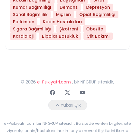
Kumar Bağımlılığı
Demans
Depresyon
Sanal Bağımlılık
Migren
Opiat Bağımlılığı
Parkinson
Kadın Hastalıkları
Sigara Bağımlılığı
Şizofreni
Obezite
Kardioloji
Bipolar Bozukluk
Cilt Bakımı
©
2026
e-Psikiyatri.com
, bir NPGRUP sitesidir,
Faceebok
Twitter
Youtube
Yukarı Çık
e-Psikiyatri.com bir NPGRUP sitesidir. Bu sitede verilen bilgiler, site
ziyaretçilerinin/hastaların hekimleriyle mevcut ilişkilerini ikame