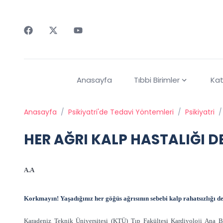
Faceebok
Twitter
Youtube
Anasayfa
Tıbbi Birimler
Kat
Anasayfa
/
Psikiyatri'de Tedavi Yöntemleri
/
Psikiyatri
/
HER AĞRI KALP HASTALIĞI D
A.A
Korkmayın! Yaşadığınız her göğüs ağrısının sebebi kalp rahatsızlığı de
Karadeniz Teknik Üniversitesi (KTÜ) Tıp Fakültesi Kardiyoloji Ana B