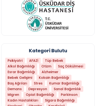
Kategori Bulutu
Psikiyatri
AFAZİ
Tüp Bebek
Alkol Bağımlılığı
Otizm
Saç Dökülmesi
Esrar Bağımlılığı
Alzheimer
Bebek Gelişimi
Kokain Bağımlılığı
Baş Ağrıları
Stres
Kumar Bağımlılığı
Libido Yüksekliği
Demans
Depresyon
Sanal Bağımlılık
Migren
Opiat Bağımlılığı
Parkinson
Kadın Hastalıkları
Sigara Bağımlılığı