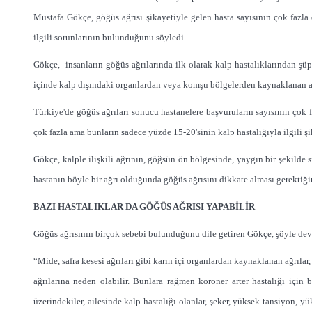
Mustafa Gökçe, göğüs ağrısı şikayetiyle gelen hasta sayısının çok fazla
ilgili sorunlarının bulunduğunu söyledi.
Gökçe, insanların göğüs ağrılarında ilk olarak kalp hastalıklarından şüphe
içinde kalp dışındaki organlardan veya komşu bölgelerden kaynaklanan ağr
Türkiye'de göğüs ağrıları sonucu hastanelere başvuruların sayısının çok 
çok fazla ama bunların sadece yüzde 15-20'sinin kalp hastalığıyla ilgili şi
Gökçe, kalple ilişkili ağrının, göğsün ön bölgesinde, yaygın bir şekilde sı
hastanın böyle bir ağrı olduğunda göğüs ağrısını dikkate alması gerektiğini
BAZI HASTALIKLAR DA GÖĞÜS AĞRISI YAPABİLİR
Göğüs ağrısının birçok sebebi bulunduğunu dile getiren Gökçe, şöyle dev
“Mide, safra kesesi ağrıları gibi karın içi organlardan kaynaklanan ağrılar,
ağrılarına neden olabilir. Bunlara rağmen koroner arter hastalığı için 
üzerindekiler, ailesinde kalp hastalığı olanlar, şeker, yüksek tansiyon, y