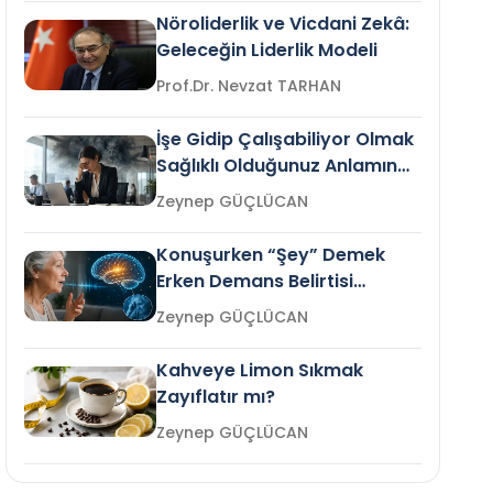
Nöroliderlik ve Vicdani Zekâ:
Geleceğin Liderlik Modeli
Prof.Dr. Nevzat TARHAN
İşe Gidip Çalışabiliyor Olmak
Sağlıklı Olduğunuz Anlamına
Gelir mi?
Zeynep GÜÇLÜCAN
Konuşurken “Şey” Demek
Erken Demans Belirtisi
Olabilir mi?
Zeynep GÜÇLÜCAN
Kahveye Limon Sıkmak
Zayıflatır mı?
Zeynep GÜÇLÜCAN