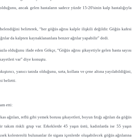
 olduğunu, ancak gelen hastaların sadece yüzde 15-20'sinin kalp hastalığıyla
lendiğini belirterek, “her göğüs ağrısı kalple ilişkili değildir. Göğüs kafesi
ılar da kalpten kaynaklananlara benzer ağrılar yapabilir” dedi.
fazla olduğunu ifade eden Gökçe, “Göğüs ağrısı şikayetiyle gelen hasta sayısı
kayetleri var” diye konuştu.
kıştırıcı, yanıcı tarzda olduğunu, sırta, kollara ve çene altına yayılabildiğini,
 belirtti.
am etti:
 kas ağrıları, reflü gibi yemek borusu şikayetleri, boyun fıtığı ağrıları da göğüs
bir takım riskli grup var. Erkeklerde 45 yaşın üstü, kadınlarda ise 55 yaşın
üksek kolesterolü bulunanlar ile sigara içenlerde oluşabilecek göğüs ağrılarına