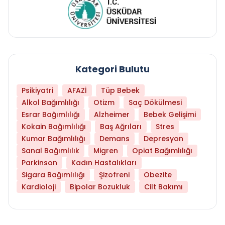
Kategori Bulutu
Psikiyatri
AFAZİ
Tüp Bebek
Alkol Bağımlılığı
Otizm
Saç Dökülmesi
Esrar Bağımlılığı
Alzheimer
Bebek Gelişimi
Kokain Bağımlılığı
Baş Ağrıları
Stres
Kumar Bağımlılığı
Demans
Depresyon
Sanal Bağımlılık
Migren
Opiat Bağımlılığı
Parkinson
Kadın Hastalıkları
Sigara Bağımlılığı
Şizofreni
Obezite
Kardioloji
Bipolar Bozukluk
Cilt Bakımı