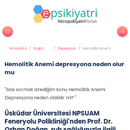
Anasayfa
/
Erişkin
/
Depresyon
/
Hemolitik Anemi
Psikiyatrisi
depresyona neden
olur mu
Hemolitik Anemi depresyona neden olur
mu
"Size sormak istediğim konu Hemolitik Anemi
Depresyona neden olabilir mi? "
Üsküdar Üniversitesi NPSUAM
Feneryolu Polikliniği'nden Prof. Dr.
Orhan Doğan, ruh sağlığınızla ilgili