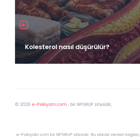
Kolesterol nasıl düşürülür?
©
2026
e-Psikiyatri.com
, bir NPGRUP sitesidir,
e-Psikiyatri.com bir NPGRUP sitesidir. Bu sitede verilen bilgile