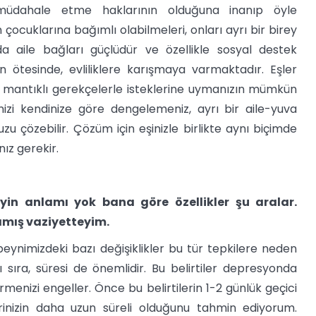
e müdahale etme haklarının olduğuna inanıp öyle
çocuklarına bağımlı olabilmeleri, onları ayrı bir birey
 aile bağları güçlüdür ve özellikle sosyal destek
n ötesinde, evliliklere karışmaya varmaktadır. Eşler
ız, mantıklı gerekçelerle isteklerine uymanızın mümkün
erinizi kendinize göre dengelemeniz, ayrı bir aile-yuva
 çözebilir. Çözüm için eşinizle birlikte aynı biçimde
ız gerekir.
yin anlamı yok bana göre özellikler şu aralar.
mış vaziyetteyim.
ynimizdeki bazı değişiklikler bu tür tepkilere neden
 sıra, süresi de önemlidir. Bu belirtiler depresyonda
irmenizi engeller. Önce bu belirtilerin 1-2 günlük geçici
tilerinizin daha uzun süreli olduğunu tahmin ediyorum.