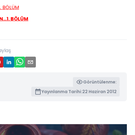
2. BÖLÜM
...1. BÖLÜM
aylaş
Görüntülenme:
Yayınlanma Tarihi:
22 Haziran 2012