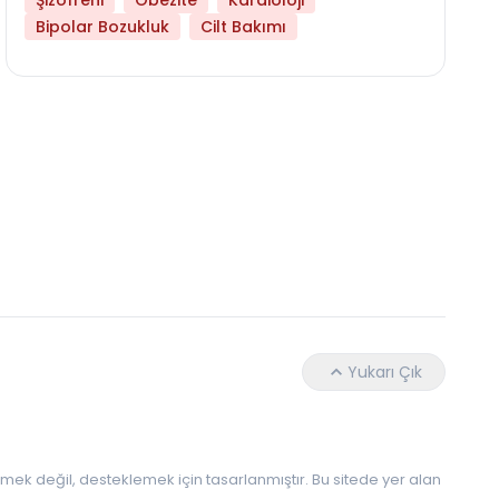
Şizofreni
Obezite
Kardioloji
Bipolar Bozukluk
Cilt Bakımı
Daha Az Protein Tüketmek Yaşlanmayı Yava
Yukarı Çık
 etmek değil, desteklemek için tasarlanmıştır. Bu sitede yer alan