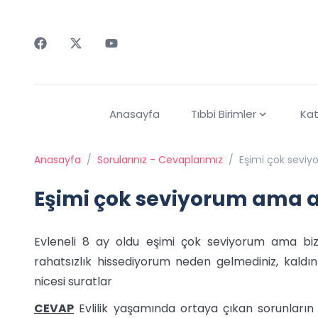
Faceebok
Twitter
Youtube
Anasayfa
Tıbbi Birimler
Kat
Anasayfa
/
Sorularınız - Cevaplarımız
/
Eşimi çok seviy
Eşimi çok seviyorum ama a
Evleneli 8 ay oldu eşimi çok seviyorum ama bizi 
rahatsızlık hissediyorum neden gelmediniz, kaldın
nicesi suratlar
CEVAP
Evlilik yaşamında ortaya çıkan sorunların ön