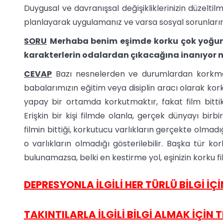
Duygusal ve davranışsal değişikliklerinizin düzeltilme
planlayarak uygulamanız ve varsa sosyal sorunları
SORU
Merhaba benim eşimde korku çok yoğun o
karakterlerin odalardan çıkacağına inanıyor
CEVAP
Bazı nesnelerden ve durumlardan korkma 
babalarımızın eğitim veya disiplin aracı olarak korku
yapay bir ortamda korkutmaktır, fakat film bitti
Erişkin bir kişi filmde olanla, gerçek dünyayı birb
filmin bittiği, korkutucu varlıkların gerçekte olmadı
o varlıkların olmadığı gösterilebilir. Başka tür ko
bulunamazsa, belki en kestirme yol, eşinizin korku fi
DEPRESYONLA İLGİLİ HER TÜRLÜ BİLGİ İÇİN
TAKINTILARLA İLGİLİ BİLGİ ALMAK İÇİN TI