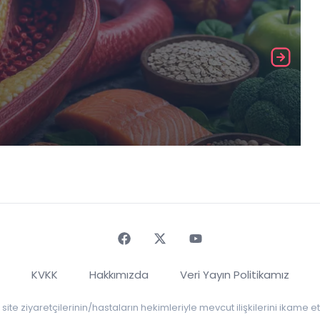
Faceebok
Twitter
Youtube
KVKK
Hakkımızda
Veri Yayın Politikamız
r, site ziyaretçilerinin/hastaların hekimleriyle mevcut ilişkilerini ikame