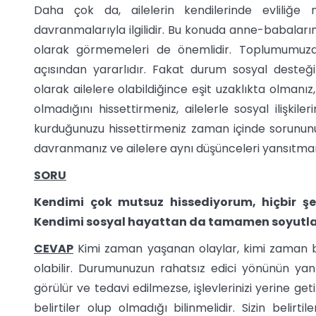
Daha çok da, ailelerin kendilerinde evliliğ
davranmalarıyla ilgilidir. Bu konuda anne-babaların 
olarak görmemeleri de önemlidir. Toplumumuzda
açısından yararlıdır. Fakat durum sosyal desteği
olarak ailelere olabildiğince eşit uzaklıkta olman
olmadığını hissettirmeniz, ailelerle sosyal ilişkil
kurduğunuzu hissettirmeniz zaman içinde sorununuzu
davranmanız ve ailelere aynı düşünceleri yansıtman
SORU
Kendimi çok mutsuz hissediyorum, hiçbir şe
Kendimi sosyal hayattan da tamamen soyutla
CEVAP
Kimi zaman yaşanan olaylar, kimi zaman be
olabilir. Durumunuzun rahatsız edici yönünün yanı
görülür ve tedavi edilmezse, işlevlerinizi yerine get
belirtiler olup olmadığı bilinmelidir. Sizin belir