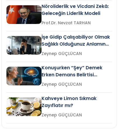
Nöroliderlik ve Vicdani Zekâ:
Geleceğin Liderlik Modeli
Prof.Dr. Nevzat TARHAN
İşe Gidip Çalışabiliyor Olmak
Sağlıklı Olduğunuz Anlamına
Gelir mi?
Zeynep GÜÇLÜCAN
Konuşurken “Şey” Demek
Erken Demans Belirtisi
Olabilir mi?
Zeynep GÜÇLÜCAN
Kahveye Limon Sıkmak
Zayıflatır mı?
Zeynep GÜÇLÜCAN