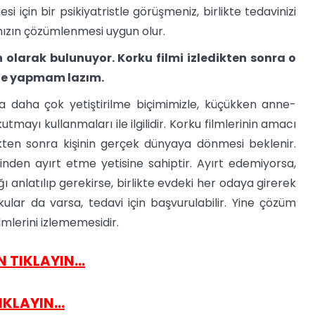
si için bir psikiyatristle görüşmeniz, birlikte tedavinizi
nızın çözümlenmesi uygun olur.
larak bulunuyor. Korku filmi izledikten sonra o
 ne yapmam lazım.
daha çok yetiştirilme biçimimizle, küçükken anne-
tmayı kullanmaları ile ilgilidir. Korku filmlerinin amacı
kten sonra kişinin gerçek dünyaya dönmesi beklenir.
irinden ayırt etme yetisine sahiptir. Ayırt edemiyorsa,
ğı anlatılıp gerekirse, birlikte evdeki her odaya girerek
rkular da varsa, tedavi için başvurulabilir. Yine çözüm
lmlerini izlememesidir.
 TIKLAYIN...
KLAYIN...