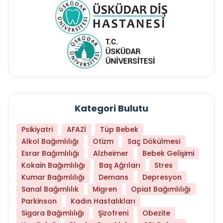
Kategori Bulutu
Psikiyatri
AFAZİ
Tüp Bebek
Alkol Bağımlılığı
Otizm
Saç Dökülmesi
Esrar Bağımlılığı
Alzheimer
Bebek Gelişimi
Kokain Bağımlılığı
Baş Ağrıları
Stres
Kumar Bağımlılığı
Demans
Depresyon
Sanal Bağımlılık
Migren
Opiat Bağımlılığı
Parkinson
Kadın Hastalıkları
Sigara Bağımlılığı
Şizofreni
Obezite