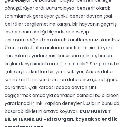
getirebiliyor ve bunu bir “olaysal benzeri belleğe”
dönüştürüyorlardı. Bunu “olaysal benzeri” olarak
tanımlamak gerekiyor çünkü benzer davranışsal
belirtiler sergilemesine karşın, bir hayvanın geçmişi
insanın anımsadığı biçimde anımsayıp
anımsamadığını tam olarak kanıtlamamız olanaksız.
Üçüncü ölçüt olan anıların esnek bir biçimde yeni
durumlara uyarlanması konusuna gelince, bunun
kuşlar dünyasındaki örneği ne olabilir? Söz gelimi, bir
çalı kargası kurtları bir yere saklıyor. Ancak daha
sonra kurtların sandığından daha önce çürüdüğünü
öğreniyor. Çalı kargası acaba davranışını
değiştirmek amacıyla sonradan edindiği bu bilgiden
yararlanabilir mi? Yapılan deneyler kuşların bunu da
başarabildiklerini ortaya koyuyor.
CUMHURİYET
BİLİM TEKNİK EKİ - Rita Urgan, kaynak Scientific