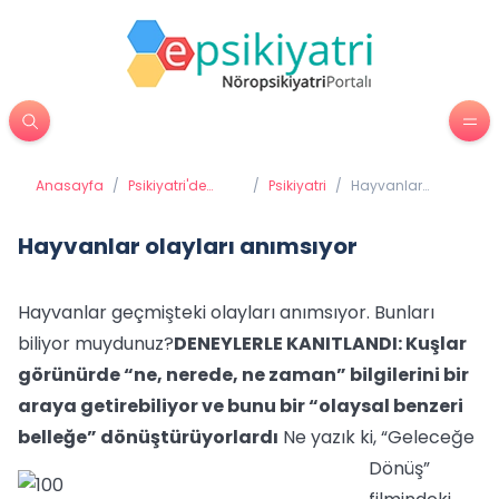
Anasayfa
/
Psikiyatri'de
/
Psikiyatri
/
Hayvanlar
Tedavi
olayları
Yöntemleri
anımsıyor
Hayvanlar olayları anımsıyor
Hayvanlar geçmişteki olayları anımsıyor. Bunları
biliyor muydunuz?
DENEYLERLE KANITLANDI: Kuşlar
görünürde “ne, nerede, ne zaman” bilgilerini bir
araya getirebiliyor ve bunu bir “olaysal benzeri
belleğe” dönüştürüyorlardı
Ne yazık ki, “Geleceğe
Dönüş”