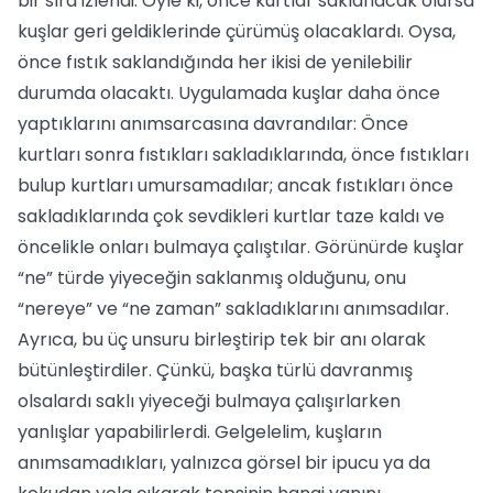
bir sıra izlendi. Öyle ki, önce kurtlar saklanacak olursa
kuşlar geri geldiklerinde çürümüş olacaklardı. Oysa,
önce fıstık saklandığında her ikisi de yenilebilir
durumda olacaktı. Uygulamada kuşlar daha önce
yaptıklarını anımsarcasına davrandılar: Önce
kurtları sonra fıstıkları sakladıklarında, önce fıstıkları
bulup kurtları umursamadılar; ancak fıstıkları önce
sakladıklarında çok sevdikleri kurtlar taze kaldı ve
öncelikle onları bulmaya çalıştılar. Görünürde kuşlar
“ne” türde yiyeceğin saklanmış olduğunu, onu
“nereye” ve “ne zaman” sakladıklarını anımsadılar.
Ayrıca, bu üç unsuru birleştirip tek bir anı olarak
bütünleştirdiler. Çünkü, başka türlü davranmış
olsalardı saklı yiyeceği bulmaya çalışırlarken
yanlışlar yapabilirlerdi. Gelgelelim, kuşların
anımsamadıkları, yalnızca görsel bir ipucu ya da