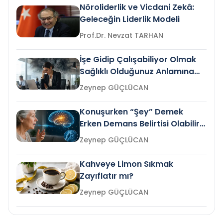
Nöroliderlik ve Vicdani Zekâ:
Geleceğin Liderlik Modeli
Prof.Dr. Nevzat TARHAN
İşe Gidip Çalışabiliyor Olmak
Sağlıklı Olduğunuz Anlamına
Gelir mi?
Zeynep GÜÇLÜCAN
Konuşurken “Şey” Demek
Erken Demans Belirtisi Olabilir
mi?
Zeynep GÜÇLÜCAN
Kahveye Limon Sıkmak
Zayıflatır mı?
Zeynep GÜÇLÜCAN