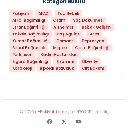
Kategori Bulutu
Psikiyatri
AFAZİ
Tüp Bebek
Alkol Bağımlılığı
Otizm
Saç Dökülmesi
Esrar Bağımlılığı
Alzheimer
Bebek Gelişimi
Kokain Bağımlılığı
Baş Ağrıları
Stres
Kumar Bağımlılığı
Demans
Depresyon
Sanal Bağımlılık
Migren
Opiat Bağımlılığı
Parkinson
Kadın Hastalıkları
Sigara Bağımlılığı
Şizofreni
Obezite
Kardioloji
Bipolar Bozukluk
Cilt Bakımı
©
2026
e-Psikiyatri.com
, bir NPGRUP sitesidir,
Faceebok
Twitter
Youtube