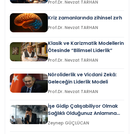
Prof.Dr. Nevzat TARHAN
Kriz zamanlarında zihinsel zırh
Prof.Dr. Nevzat TARHAN
Klasik ve Karizmatik Modellerin
Ötesinde “Bilimsel Liderlik”
Prof.Dr. Nevzat TARHAN
Nöroliderlik ve Vicdani Zekâ:
Geleceğin Liderlik Modeli
Prof.Dr. Nevzat TARHAN
İşe Gidip Çalışabiliyor Olmak
Sağlıklı Olduğunuz Anlamına
Gelir mi?
Zeynep GÜÇLÜCAN