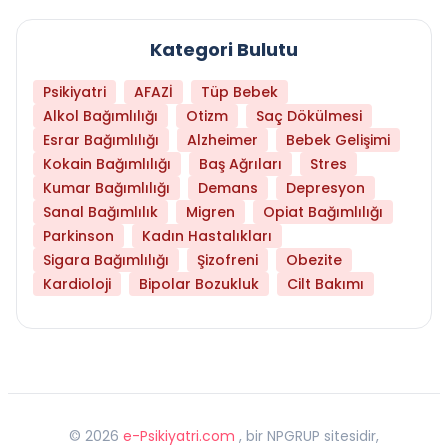
Kategori Bulutu
Psikiyatri
AFAZİ
Tüp Bebek
Alkol Bağımlılığı
Otizm
Saç Dökülmesi
Esrar Bağımlılığı
Alzheimer
Bebek Gelişimi
Kokain Bağımlılığı
Baş Ağrıları
Stres
Kumar Bağımlılığı
Demans
Depresyon
Sanal Bağımlılık
Migren
Opiat Bağımlılığı
Parkinson
Kadın Hastalıkları
Sigara Bağımlılığı
Şizofreni
Obezite
Kardioloji
Bipolar Bozukluk
Cilt Bakımı
©
2026
e-Psikiyatri.com
, bir NPGRUP sitesidir,