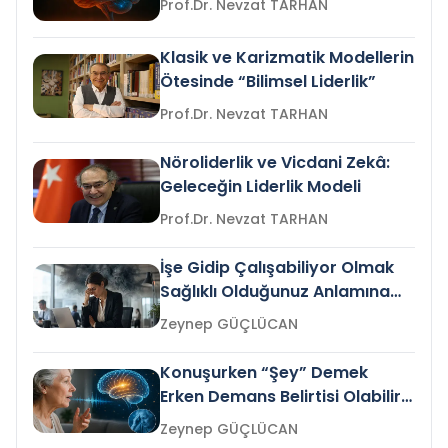
Prof.Dr. Nevzat TARHAN
Klasik ve Karizmatik Modellerin
Ötesinde “Bilimsel Liderlik”
Prof.Dr. Nevzat TARHAN
Nöroliderlik ve Vicdani Zekâ:
Geleceğin Liderlik Modeli
Prof.Dr. Nevzat TARHAN
İşe Gidip Çalışabiliyor Olmak
Sağlıklı Olduğunuz Anlamına
Gelir mi?
Zeynep GÜÇLÜCAN
Konuşurken “Şey” Demek
Erken Demans Belirtisi Olabilir
mi?
Zeynep GÜÇLÜCAN