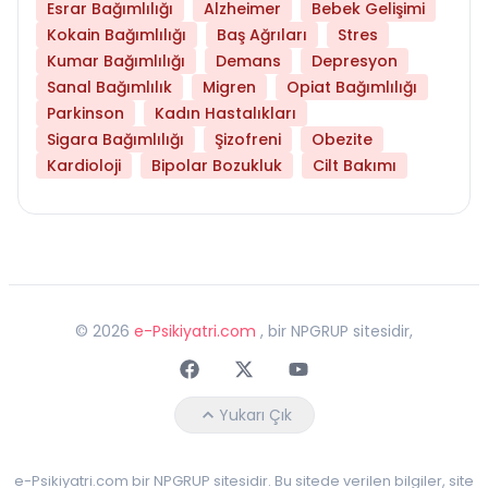
Esrar Bağımlılığı
Alzheimer
Bebek Gelişimi
Kokain Bağımlılığı
Baş Ağrıları
Stres
Kumar Bağımlılığı
Demans
Depresyon
Sanal Bağımlılık
Migren
Opiat Bağımlılığı
Parkinson
Kadın Hastalıkları
Sigara Bağımlılığı
Şizofreni
Obezite
Kardioloji
Bipolar Bozukluk
Cilt Bakımı
©
2026
e-Psikiyatri.com
, bir NPGRUP sitesidir,
Faceebok
Twitter
Youtube
Yukarı Çık
e-Psikiyatri.com bir NPGRUP sitesidir. Bu sitede verilen bilgiler, site