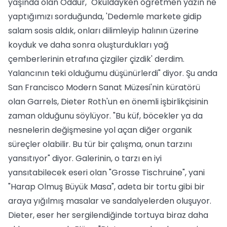
yaşında olan Oddur, "Okuldayken öğretmen yazın ne
yaptığımızı sorduğunda, 'Dedemle markete gidip
salam sosis aldık, onları dilimleyip halının üzerine
koyduk ve daha sonra oluşturdukları yağ
çemberlerinin etrafına çizgiler çizdik' derdim.
Yalancının teki olduğumu düşünürlerdi" diyor. Şu anda
San Francisco Modern Sanat Müzesi'nin küratörü
olan Garrels, Dieter Roth'un en önemli işbirlikçisinin
zaman olduğunu söylüyor. "Bu küf, böcekler ya da
nesnelerin değişmesine yol açan diğer organik
süreçler olabilir. Bu tür bir çalışma, onun tarzını
yansıtıyor" diyor. Galerinin, o tarzı en iyi
yansıtabilecek eseri olan "Grosse Tischruine", yani
"Harap Olmuş Büyük Masa", adeta bir tortu gibi bir
araya yığılmış masalar ve sandalyelerden oluşuyor.
Dieter, eser her sergilendiğinde tortuya biraz daha