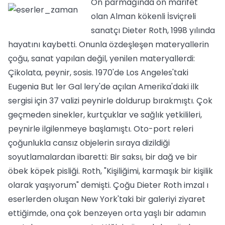
On parmağında on marifet
olan Alman kökenli İsviçreli
sanatçı Dieter Roth, 1998 yılında
hayatını kaybetti. Onunla özdeşleşen materyallerin
çoğu, sanat yapılan değil, yenilen materyallerdi:
Çikolata, peynir, sosis. 1970'de Los Angeles'taki
Eugenia But ler Gal lery'de açılan Amerika'daki ilk
sergisi için 37 valizi peynirle doldurup bırakmıştı. Çok
geçmeden sinekler, kurtçuklar ve sağlık yetkilileri,
peynirle ilgilenmeye başlamıştı. Oto-port releri
çoğunlukla cansız objelerin sıraya dizildiği
soyutlamalardan ibaretti: Bir saksı, bir dağ ve bir
öbek köpek pisliği. Roth, "Kişiliğimi, karmaşık bir kişilik
olarak yaşıyorum" demişti. Çoğu Dieter Roth imzal ı
eserlerden oluşan New York'taki bir galeriyi ziyaret
ettiğimde, ona çok benzeyen orta yaşlı bir adamın