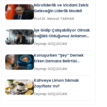
Nöroliderlik ve Vicdani Zekâ:
Geleceğin Liderlik Modeli
Prof.Dr. Nevzat TARHAN
İşe Gidip Çalışabiliyor Olmak
Sağlıklı Olduğunuz Anlamına
Gelir mi?
Zeynep GÜÇLÜCAN
Konuşurken “Şey” Demek
Erken Demans Belirtisi
Olabilir mi?
Zeynep GÜÇLÜCAN
Kahveye Limon Sıkmak
Zayıflatır mı?
Zeynep GÜÇLÜCAN