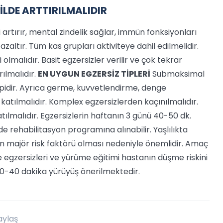
İLDE ARTTIRILMALIDIR
ini artırır, mental zindelik sağlar, immün fonksiyonları
 azaltır. Tüm kas grupları aktiviteye dahil edilmelidir.
olmalıdır. Basit egzersizler verilir ve çok tekrar
rılmalıdır.
EN UYGUN EGZERSİZ TİPLERİ
Submaksimal
 tipidir. Ayrıca germe, kuvvetlendirme, denge
e katılmalıdır. Komplex egzersizlerden kaçınılmalıdır.
malıdır. Egzersizlerin haftanın 3 günü 40-50 dk.
e rehabilitasyon programına alınabilir. Yaşlılıkta
in majör risk faktörü olması nedeniyle önemlidir. Amaç
gzersizleri ve yürüme eğitimi hastanın düşme riskini
0-40 dakika yürüyüş önerilmektedir.
aylaş