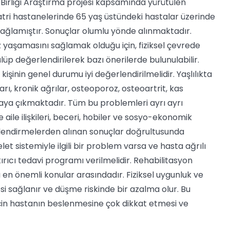
irliği Araştırma projesi kapsamında yürütülen
eriatri hastanelerinde 65 yaş üstündeki hastalar üzerinde
ağlamıştır. Sonuçlar olumlu yönde alınmaktadır.
yaşamasını sağlamak olduğu için, fiziksel çevrede
ülüp değerlendirilerek bazı önerilerde bulunulabilir.
inin genel durumu iyi değerlendirilmelidir. Yaşlılıkta
ı, kronik ağrılar, osteoporoz, osteoartrit, kas
rtaya çıkmaktadır. Tüm bu problemleri ayrı ayrı
ile ilişkileri, beceri, hobiler ve sosyo-ekonomik
lendirmelerden alınan sonuçlar doğrultusunda
et sistemiyle ilgili bir problem varsa ve hasta ağrılı
ttırıcı tedavi programı verilmelidir. Rehabilitasyon
mı en önemli konular arasındadır. Fiziksel uygunluk ve
i sağlanır ve düşme riskinde bir azalma olur. Bu
 için hastanın beslenmesine çok dikkat etmesi ve