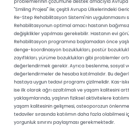
problemlerinin çözümüne destek amacıyla Avrupa B
"Smiling Projesi" ile; çeşitli Avrupa Ülkelerindeki G
Re-Step Rehabilitasyon Sistemi'nin uygulanmasını s
Rehabilitasyonun optimal amacı hastanın bağımsız 
değişiklikler yapılması gerekebilir. Hastanın evi gör
Rehabilitasyon programına başlamadan önce yaşlı kiş
denge-koordinasyon bozuklukları, postür bozukluklar
zayıflıkları, yürüme bozuklukları gibi problemler o
değerlendirmek gerekir. Ayrıca beslenme, sosyal ve a
değerlendirmeler de hesaba katılmalıdır. Bu değer
hastaya uygun tedavi programı çizilmelidir. Kas-iskel
ise ilk olarak ağrı azaltılmalı ve yaşam kalitesini ar
yaklaşımlarında, yaşlının fiziksel aktivitelere katılı
yaşam kalitesinin gelişmesi, osteoporozun önlenmes
tedaviler sırasında katılımın daha fazla olabilmesi
yorgunluk sınırını paylaşması gerekmektedir.