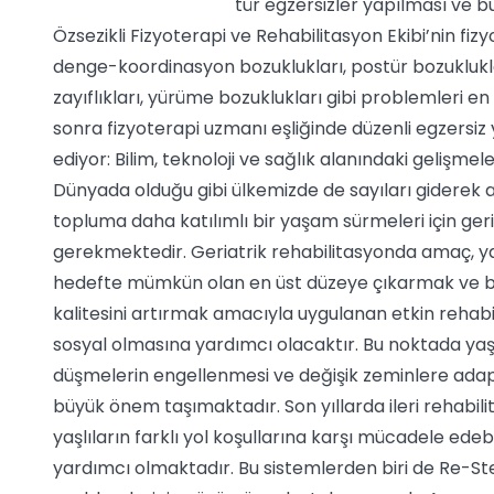
tür egzersizler yapılması ve bu
Özsezikli Fizyoterapi ve Rehabilitasyon Ekibi’nin fizy
denge-koordinasyon bozuklukları, postür bozukluklar
zayıflıkları, yürüme bozuklukları gibi problemleri 
sonra fizyoterapi uzmanı eşliğinde düzenli egzersiz
ediyor: Bilim, teknoloji ve sağlık alanındaki geliş
Dünyada olduğu gibi ülkemizde de sayıları giderek a
topluma daha katılımlı bir yaşam sürmeleri için ger
gerekmektedir. Geriatrik rehabilitasyonda amaç, yaş
hedefte mümkün olan en üst düzeye çıkarmak ve b
kalitesini artırmak amacıyla uygulanan etkin rehab
sosyal olmasına yardımcı olacaktır. Bu noktada yaş
düşmelerin engellenmesi ve değişik zeminlere ada
büyük önem taşımaktadır. Son yıllarda ileri rehabil
yaşlıların farklı yol koşullarına karşı mücadele e
yardımcı olmaktadır. Bu sistemlerden biri de Re-St