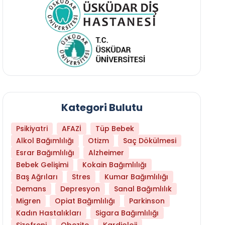
Kategori Bulutu
Psikiyatri
AFAZİ
Tüp Bebek
Alkol Bağımlılığı
Otizm
Saç Dökülmesi
Esrar Bağımlılığı
Alzheimer
Bebek Gelişimi
Kokain Bağımlılığı
Baş Ağrıları
Stres
Kumar Bağımlılığı
Demans
Depresyon
Sanal Bağımlılık
Migren
Opiat Bağımlılığı
Parkinson
Daha Az Protein Tüketmek Yaşlanmayı Yava
Kadın Hastalıkları
Sigara Bağımlılığı