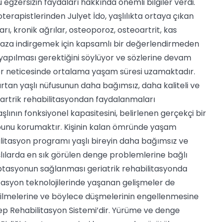
 egzersizin faydaları hakkında önemli bilgiler verdi.
oterapistlerinden Julyet İdo, yaşlılıkta ortaya çıkan
ı, kronik ağrılar, osteoporoz, osteoartrit, kas
en aza indirgemek için kapsamlı bir değerlendirmeden
 yapılması gerektiğini söylüyor ve sözlerine devam
meler neticesinde ortalama yaşam süresi uzamaktadır.
rtan yaşlı nüfusunun daha bağımsız, daha kaliteli ve
iartrik rehabilitasyondan faydalanmaları
lının fonksiyonel kapasitesini, belirlenen gerçekçi bir
unu korumaktır. Kişinin kalan ömründe yaşam
ilitasyon programı yaşlı bireyin daha bağımsız ve
lılarda en sık görülen denge problemlerine bağlı
ptasyonun sağlanması geriatrik rehabilitasyonda
itasyon teknolojilerinde yaşanan gelişmeler de
debilmelerine ve böylece düşmelerinin engellenmesine
ep Rehabilitasyon Sistemi’dir. Yürüme ve denge