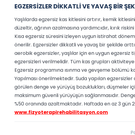
EGZERSİZLER DİKKATLİ VE YAVAŞ BİR ŞEK
Yaşlılarda egzersiz kas kitlesini artırır, kemik kitles
düzeltir, ağrının azalmasına yardımcıdır, kırık riskini
Kısa egzersiz süresini izleyen uygun istirahat dönemi 
önerilir. Egzersizler dikkatli ve yavaş bir şekilde arttı
aerobik egzersizler, yaşlılar için en uygun egzersiz
egzersizleri verilmelidir. Tüm kas grupları aktivitey
Egzersiz programına ısınma ve gevşeme bölümü katıl
Yapılması önerilmektedir. Suda yapılan egzersizler d
görülen denge ve yürüyüş bozuklukları, düşmeler iç
maksimum güvenli yürüyüşün sağlanmasıdır. Denge e
%50 oranında azaltmaktadır. Haftada en az 3 gün 2
www.fizyoterapirehabilitasyon.com
P