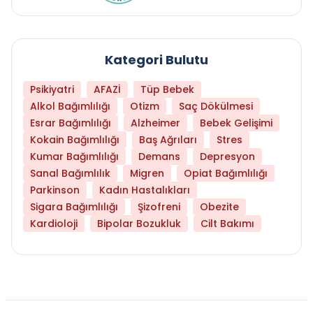
Kategori Bulutu
Psikiyatri
AFAZİ
Tüp Bebek
Alkol Bağımlılığı
Otizm
Saç Dökülmesi
Esrar Bağımlılığı
Alzheimer
Bebek Gelişimi
Kokain Bağımlılığı
Baş Ağrıları
Stres
Kumar Bağımlılığı
Demans
Depresyon
Sanal Bağımlılık
Migren
Opiat Bağımlılığı
Parkinson
Kadın Hastalıkları
Sigara Bağımlılığı
Şizofreni
Obezite
Kardioloji
Bipolar Bozukluk
Cilt Bakımı