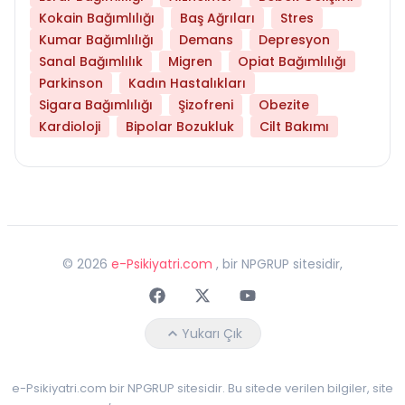
Kokain Bağımlılığı
Baş Ağrıları
Stres
Kumar Bağımlılığı
Demans
Depresyon
Sanal Bağımlılık
Migren
Opiat Bağımlılığı
Parkinson
Kadın Hastalıkları
Sigara Bağımlılığı
Şizofreni
Obezite
Kardioloji
Bipolar Bozukluk
Cilt Bakımı
©
2026
e-Psikiyatri.com
, bir NPGRUP sitesidir,
Faceebok
Twitter
Youtube
Yukarı Çık
e-Psikiyatri.com bir NPGRUP sitesidir. Bu sitede verilen bilgiler, site