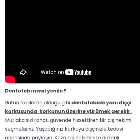
Dentofobi nasıl yenilir?
Bütün fobilerde olduğu gibi
dentofobide yani dişçi
korkusunda korkunun üzerine yürümek gerekir.
Mutlaka sizi rahat, güvende hissettiren bir diş hekimi
seçmelisiniz. Yaşadığınız korkuyu dişçinizle tedavi
öncesinde paylaşın. Keza diş hekiminize düzenli