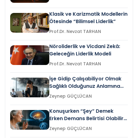
Klasik ve Karizmatik Modellerin
Ötesinde “Bilimsel Liderlik”
Prof.Dr. Nevzat TARHAN
Nöroliderlik ve Vicdani Zekâ:
Geleceğin Liderlik Modeli
Prof.Dr. Nevzat TARHAN
İşe Gidip Çalışabiliyor Olmak
Sağlıklı Olduğunuz Anlamına
Gelir mi?
Zeynep GÜÇLÜCAN
Konuşurken “Şey” Demek
Erken Demans Belirtisi Olabilir
mi?
Zeynep GÜÇLÜCAN