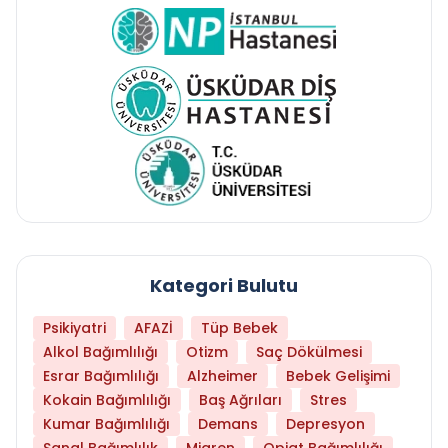
Kategori Bulutu
Psikiyatri
AFAZİ
Tüp Bebek
Alkol Bağımlılığı
Otizm
Saç Dökülmesi
Esrar Bağımlılığı
Alzheimer
Bebek Gelişimi
Kokain Bağımlılığı
Baş Ağrıları
Stres
Kumar Bağımlılığı
Demans
Depresyon
Sanal Bağımlılık
Migren
Opiat Bağımlılığı