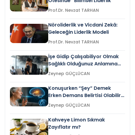
Ötesinde “Bilimsel Liderlik”
Prof.Dr. Nevzat TARHAN
Nöroliderlik ve Vicdani Zekâ:
Geleceğin Liderlik Modeli
Prof.Dr. Nevzat TARHAN
İşe Gidip Çalışabiliyor Olmak
Sağlıklı Olduğunuz Anlamına
Gelir mi?
Zeynep GÜÇLÜCAN
Konuşurken “Şey” Demek
Erken Demans Belirtisi Olabilir
mi?
Zeynep GÜÇLÜCAN
Kahveye Limon Sıkmak
Zayıflatır mı?