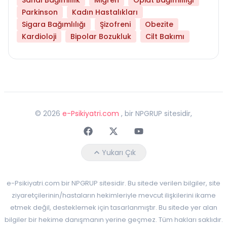
Parkinson
Kadın Hastalıkları
Sigara Bağımlılığı
Şizofreni
Obezite
Kardioloji
Bipolar Bozukluk
Cilt Bakımı
©
2026
e-Psikiyatri.com
, bir NPGRUP sitesidir,
Faceebok
Twitter
Youtube
Yukarı Çık
e-Psikiyatri.com bir NPGRUP sitesidir. Bu sitede verilen bilgiler, site
ziyaretçilerinin/hastaların hekimleriyle mevcut ilişkilerini ikame
etmek değil, desteklemek için tasarlanmıştır. Bu sitede yer alan
bilgiler bir hekime danışmanın yerine geçmez. Tüm hakları saklıdır.